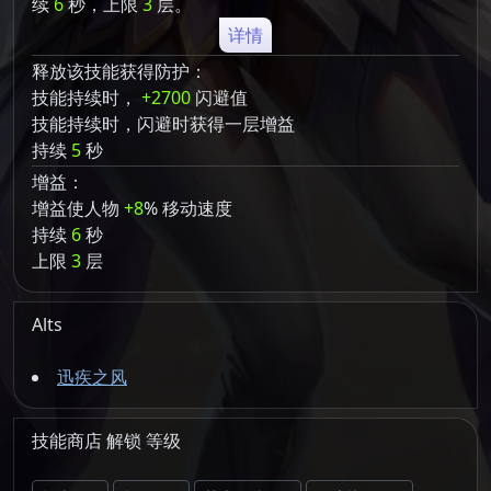
续
6
秒，上限
3
层。
详情
释放该技能获得防护：
技能持续时，
+2700
闪避值
技能持续时，闪避时获得一层增益
持续
5
秒
增益：
增益使人物
+8
% 移动速度
持续
6
秒
上限
3
层
Alts
迅疾之风
技能商店
解锁
等级