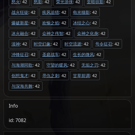
怒火
: 42
怒影
: 42
荣光游侠
: 42
至暗掠影
: 42
战火狂徒
: 42
疾风追猎
: 42
电光猫影
: 42
爆破新星
: 42
欢愉之焰
: 42
冰结之心
: 42
冰火融合
: 42
众神之伟智
: 42
众神之化身
: 42
渎神
: 42
时空幻象
: 42
时空流逝
: 42
号令征召
: 42
冲锋征召
: 42
圣庭战车
: 42
生长的微风
: 42
与海潮同歌
: 42
守望的暖风
: 42
无垢之刃
: 42
创想鬼才
: 42
寻仇之刺
: 42
甘草前调
: 42
与深海共舞
: 42
Info
id: 7082