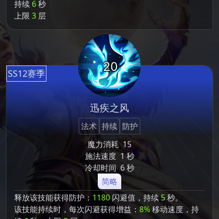
持续
6
秒
上限
3
层
20
SS12赛季
迅疾之风
法术
持续
防护
魔力消耗
15
施法速度
1 秒
冷却时间
6 秒
简略
释放该技能获得防护：
1180
闪避值，持续
5
秒。
该技能持续时，每次闪避获得增益：
8%
移动速度，持