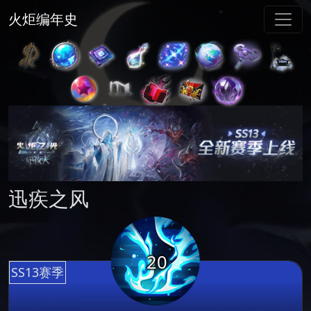
火炬编年史
迅疾之风
20
SS13赛季