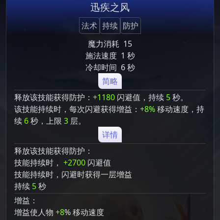
迅疾之风
法术
持续
防护
魔力消耗
15
施法速度
1 秒
冷却时间
6 秒
简略
释放该技能获得防护：
+1180
闪避值，持续
5
秒。
该技能持续时，每次闪避获得增益：
+8%
移动速度，持
续
6
秒，上限
3
层。
详情
释放该技能获得防护：
技能持续时，
+2700
闪避值
技能持续时，闪避时获得一层增益
持续
5
秒
增益：
增益使人物
+8
% 移动速度