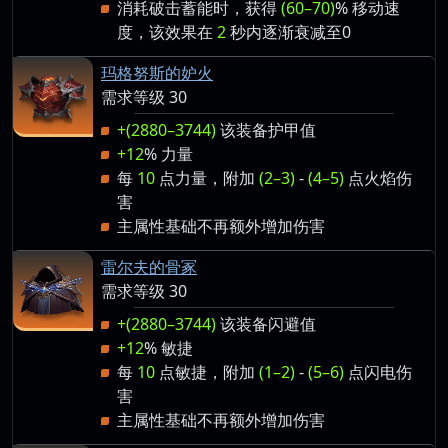
消耗破击蓄能时，获得
(60–70)
% 移动速
度，该效果在
2
秒内逐渐衰减至0
玛格努斯的妒火
需求等级 30
+(2880–3744)
该装备护甲值
+12
% 力量
每
10
点力量，附加
(2–3)
-
(4–5)
点火焰伤
害
主属性基础不再额外增加伤害
雷尔夫的骨冢
需求等级 30
+(2880–3744)
该装备闪避值
+12
% 敏捷
每
10
点敏捷，附加
(1–2)
-
(5–6)
点闪电伤
害
主属性基础不再额外增加伤害