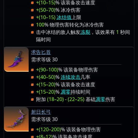
+(10–15)
% 该装备攻击速度
+(50–70)
% 冰冷伤害
+(10–15)
冰结值
上限
100
% 物理伤害转化为冰冷伤害
击中冰结的敌人触发
冻裂
，该效果有
1
秒间
隔时间
求告匕首
需求等级 30
+(90–100)
% 该装备物理伤害
+(40–50)
%
连续攻击
几率
+(15–20)
% 该装备攻击速度
+(15–20)
%
凋零
持续时间
附加
(18–20)
-
(22–25)
基础
凋零
伤害
射日长弓
需求等级 30
+(120–200)
% 该装备物理伤害
+(8–12)
% 该装备攻击速度