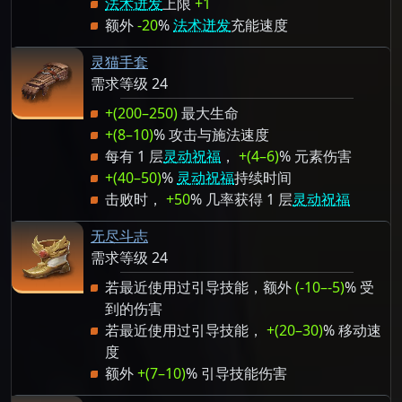
法术迸发
上限
+1
额外
-20
%
法术迸发
充能速度
灵猫手套
需求等级 24
+(200–250)
最大生命
+(8–10)
% 攻击与施法速度
每有 1 层
灵动祝福
，
+(4–6)
% 元素伤害
+(40–50)
%
灵动祝福
持续时间
击败时，
+50
% 几率获得 1 层
灵动祝福
无尽斗志
需求等级 24
若最近使用过引导技能，额外
(-10–-5)
% 受
到的伤害
若最近使用过引导技能，
+(20–30)
% 移动速
度
额外
+(7–10)
% 引导技能伤害