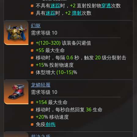
不具有
迷踪
时，
+2
直射投射物
穿透
次数
具有
迷踪
时，
+2
弹射
次数
幻躯
需求等级 10
+(120–320)
该装备闪避值
+55
最大生命
移动时，每隔
0.6
秒，触发
20
级分裂射击
+15
% 投射物速度
体型增大
(10–15)
%
龙鳞轻履
需求等级 10
+154
最大生命
移动时，每秒自然回复
36
生命
+20
% 移动速度
免疫
创伤
裁决之盾