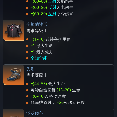
+(60–80)
反射
火焰伤害
+(60–80)
反射
闪电伤害
+(60–80)
反射
冰冷伤害
全知的雏形
需求等级 1
+(1–10)
该装备护甲值
+1
最大生命
+1
最大魔力
全知全能
失期
需求等级 1
+(44–55)
最大生命
每秒自然回复
(15–20)
生命
+(6–10)
% 移动速度
非满护盾时，
+20
% 移动速度
泛泛倾心