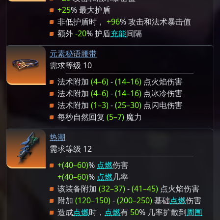
+25
% 最大护盾
非低护盾时，
+96
% 攻击和法术暴击值
额外
-20
% 护盾
充能
间隔
元素秘语腰带
需求等级 10
法术附加
(4–6)
-
(14–16)
点火焰伤害
法术附加
(4–6)
-
(14–16)
点冰冷伤害
法术附加
(1–3)
-
(25–30)
点闪电伤害
每秒自然回复
(5–7)
魔力
热潮
需求等级 12
+(40–60)
%
点燃
伤害
+(40–60)
%
点燃
几率
该装备附加
(32–37)
-
(41–45)
点火焰伤害
附加
(120–150)
-
(200–250)
基础
点燃
伤害
造成
点燃
时，
点燃
有
50
% 几率扩散到
周围