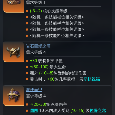
需求等级 1
(-3–-2)
核心技能等级
<随机一条技能栏位相关词缀>
<随机一条技能栏位相关词缀>
<随机一条技能栏位相关词缀>
<随机一条技能栏位相关词缀>
岩石巨蜥之颅
需求等级 4
+50
该装备护甲值
+(80–100)
最大生命
额外
(-10–-8)
% 受到的物理伤害
受击时，
+60
% 几率获得一层
坚韧祝福
海妖面甲
需求等级 4
+(20–30)
% 冰冷伤害
周围
10 米内敌人受到
(10–15)
级
蚀骨之寒