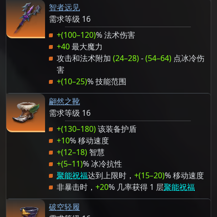
智者远见
需求等级 16
+(100–120)
% 法术伤害
+40
最大魔力
攻击和法术附加
(24–28)
-
(54–64)
点冰冷伤
害
+(10–25)
% 技能范围
翩然之靴
需求等级 16
+(130–180)
该装备护盾
+10
% 移动速度
+(12–18)
智慧
+(5–11)
% 冰冷抗性
聚能祝福
达到上限时，
+(15–20)
% 移动速度
非暴击时，
+20
% 几率获得 1 层
聚能祝福
破空轻履