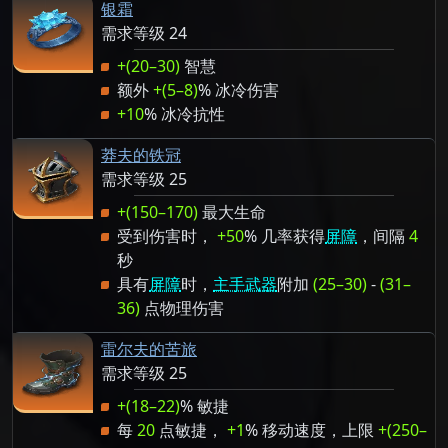
银霜
需求等级 24
+(20–30)
智慧
额外
+(5–8)
% 冰冷伤害
+10
% 冰冷抗性
莽夫的铁冠
需求等级 25
+(150–170)
最大生命
受到伤害时，
+50
% 几率获得
屏障
，间隔
4
秒
具有
屏障
时，
主手武器
附加
(25–30)
-
(31–
36)
点物理伤害
雷尔夫的苦旅
需求等级 25
+(18–22)
% 敏捷
每
20
点敏捷，
+1
% 移动速度，上限
+(250–