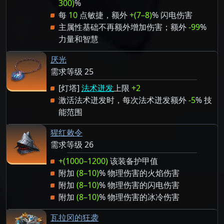
300)
%
每
10
点敏捷，额外
+(7–8)
% 闪电伤害
主属性基础不再额外增加伤害；额外
-99
%
力量和智慧
厌光
需求等级 25
[灯塔]
法术迸发
上限
+2
激活法术迸发时，每次法术迸发额外
-5
% 技
能范围
猩红敕令
需求等级 26
+(1000–1200)
该装备护甲值
附加
(8–10)
% 物理伤害的火焰伤害
附加
(8–10)
% 物理伤害的闪电伤害
附加
(8–10)
% 物理伤害的冰冷伤害
瓦拉冈的狂袭