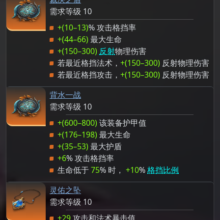
需求等级 10
+(10–13)
% 攻击格挡率
+(44–66)
最大生命
+(150–300)
反射
物理伤害
若最近格挡法术，
+(150–300)
反射物理伤害
若最近格挡攻击，
+(150–300)
反射物理伤害
背水一战
需求等级 10
+(600–800)
该装备护甲值
+(176–198)
最大生命
+(35–53)
最大护盾
+6
% 攻击格挡率
生命低于
75
% 时，
+10
%
格挡比例
灵佑之坠
需求等级 10
+29
攻击和法术暴击值