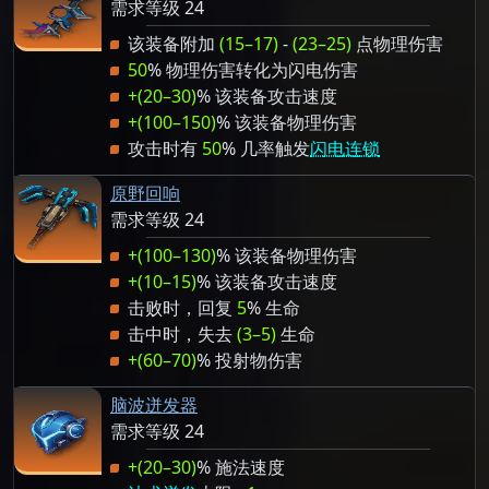
需求等级 24
该装备附加
(15–17)
-
(23–25)
点物理伤害
50
% 物理伤害转化为闪电伤害
+(20–30)
% 该装备攻击速度
+(100–150)
% 该装备物理伤害
攻击时有
50
% 几率触发
闪电连锁
原野回响
需求等级 24
+(100–130)
% 该装备物理伤害
+(10–15)
% 该装备攻击速度
击败时，回复
5
% 生命
击中时，失去
(3–5)
生命
+(60–70)
% 投射物伤害
脑波迸发器
需求等级 24
+(20–30)
% 施法速度