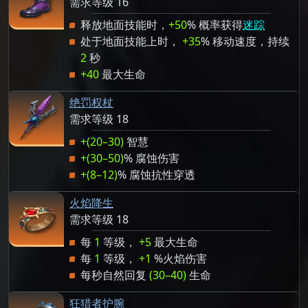
需求等级 16
释放地面技能时，
+50
% 概率获得
迷踪
处于地面技能上时，
+35
% 移动速度，持续
2
秒
+40
最大生命
绝罚权杖
需求等级 18
+(20–30)
智慧
+(30–50)
% 腐蚀伤害
+(8–12)
% 腐蚀抗性穿透
火焰降生
需求等级 18
每
1
等级，
+5
最大生命
每
1
等级，
+1
%火焰伤害
每秒自然回复
(30–40)
生命
狂猎者护腕