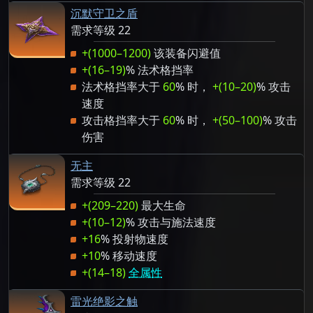
沉默守卫之盾
需求等级 22
+(1000–1200)
该装备闪避值
+(16–19)
% 法术格挡率
法术格挡率大于
60
% 时，
+(10–20)
% 攻击
速度
攻击格挡率大于
60
% 时，
+(50–100)
% 攻击
伤害
无主
需求等级 22
+(209–220)
最大生命
+(10–12)
% 攻击与施法速度
+16
% 投射物速度
+10
% 移动速度
+(14–18)
全属性
雷光绝影之触