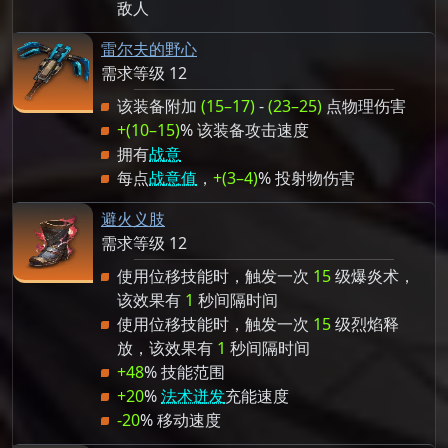
敌人
雷尔夫的野心
需求等级 12
该装备附加
(15–17)
-
(23–25)
点物理伤害
+(10–15)
% 该装备攻击速度
拥有
战意
每点
战意值
，
+(3–4)
% 投射物伤害
避火义肢
需求等级 12
使用位移技能时，触发一次
15
级爆炎术，
该效果有
1
秒间隔时间
使用位移技能时，触发一次
15
级烈焰释
放，该效果有
1
秒间隔时间
+48
% 技能范围
+20
%
法术迸发
充能速度
-20
% 移动速度