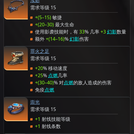
渎影
需求等级 15
+(5–15)
敏捷
+(20–30)
最大生命
使用影袭技能时，有
33
% 几率
+3
幻影
数量
额外
+(14–16)
%
幻影
伤害
罪火之足
需求等级 15
+20
% 移动速度
+25
%
点燃
几率
+(30–40)
% 对
点燃
的敌人造成的伤害
免疫
点燃
崇光
需求等级 15
+1
射线技能等级
+1
射线条数