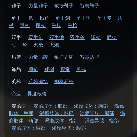
鞋子
:
力量鞋子
敏捷鞋子
智慧鞋子
单手
:
爪
匕首
单手剑
单手锤
单手斧
法
杖
灵杖
魔杖
手杖
手枪
双手
:
双手剑
双手锤
双手斧
锡杖
武杖
弓
弩
火枪
火炮
盾牌
:
力量盾牌
敏捷盾牌
智慧盾牌
饰品
:
项链
戒指
腰带
灵戒
英雄
:
英雄追忆
神格石板
命运
异度棱镜
渴瘾症
:
渴瘾肢体：脑部
渴瘾肢体：胸部
渴瘾
肢体：手部
渴瘾肢体：腿部
渴瘾异肢：腿部
渴
瘾肢体：颈部
渴瘾肢体：指部
渴瘾异肢：指部
渴瘾肢体：腰部
渴瘾异肢：腰部