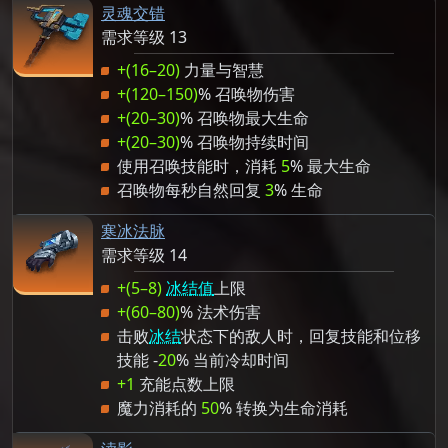
灵魂交错
需求等级 13
+(16–20)
力量与智慧
+(120–150)
% 召唤物伤害
+(20–30)
% 召唤物最大生命
+(20–30)
% 召唤物持续时间
使用召唤技能时，消耗
5
% 最大生命
召唤物每秒自然回复
3
% 生命
寒冰法脉
需求等级 14
+(5–8)
冰结值
上限
+(60–80)
% 法术伤害
击败
冰结
状态下的敌人时，回复技能和位移
技能 -
20
% 当前冷却时间
+1
充能点数上限
魔力消耗的
50
% 转换为生命消耗