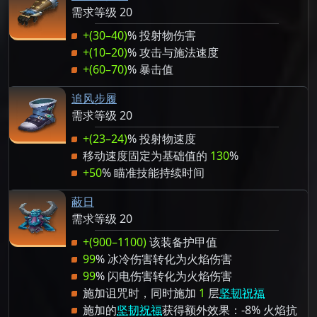
需求等级 20
+(30–40)
% 投射物伤害
+(10–20)
% 攻击与施法速度
+(60–70)
% 暴击值
追风步履
需求等级 20
+(23–24)
% 投射物速度
移动速度固定为基础值的
130
%
+50
% 瞄准技能持续时间
蔽日
需求等级 20
+(900–1100)
该装备护甲值
99
% 冰冷伤害转化为火焰伤害
99
% 闪电伤害转化为火焰伤害
施加诅咒时，同时施加
1
层
坚韧祝福
施加的
坚韧祝福
获得额外效果：-8% 火焰抗