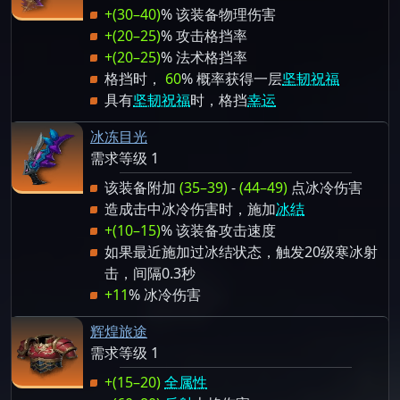
+(30–40)
% 该装备物理伤害
+(20–25)
% 攻击格挡率
+(20–25)
% 法术格挡率
格挡时，
60
% 概率获得一层
坚韧祝福
具有
坚韧祝福
时，格挡
幸运
冰冻目光
需求等级 1
该装备附加
(35–39)
-
(44–49)
点冰冷伤害
造成击中冰冷伤害时，施加
冰结
+(10–15)
% 该装备攻击速度
如果最近施加过冰结状态，触发20级寒冰射
击，间隔0.3秒
+11
% 冰冷伤害
辉煌旅途
需求等级 1
+(15–20)
全属性