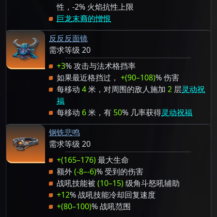
性，-2% 火焰抗性上限
巨龙末裔的憎恨
反反反面镜
需求等级 20
+3
% 攻击与法术格挡率
如果最近格挡过，
+(90–108)
% 伤害
每移动
4
米，对周围的敌人施加
2
层
灵动祝
福
每移动
6
米，有
50
% 几率获得
灵动祝福
钢铁悲鸣
需求等级 20
+(165–176)
最大生命
额外
(-8–-6)
% 受到的伤害
战吼技能被
(10–15)
级角斗怒吼辅助
+12
% 战吼技能冷却回复速度
+(80–100)
% 战吼范围