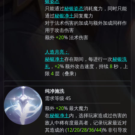
银姿态
只能通过
秘银姿态
消耗魔力，同时只能
通过
秘银净土
回复魔力
对于法术伤害的加成与额外加成同样作
用于攻击伤害
额外
+20
% 法术伤害
人造月亮：
秘银净土
存在期间，每进行一次
秘银洗
礼
，
+2
% 额外攻击速度，持续
8
秒，上
限
4
层（叠乘）
纯净施洗
需求等级 45
额外
+20
% 最大魔力
在
秘银净土
内，选择玩家造成过伤害的
敌人中稀有度最高者，记录玩家最近对
其造成的 (
12
/
20
/
28
/
36
/
44
)% 非引导攻