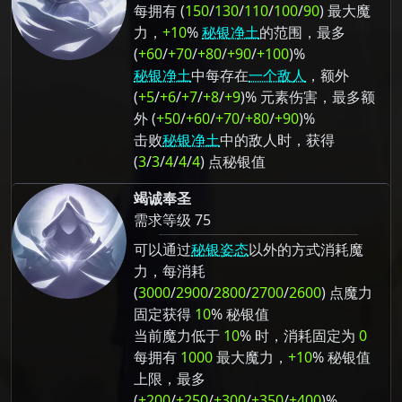
每拥有 (
150
/
130
/
110
/
100
/
90
) 最大魔
力，
+10
%
秘银净土
的范围，最多
(
+60
/
+70
/
+80
/
+90
/
+100
)%
秘银净土
中每存在
一个敌人
，额外
(
+5
/
+6
/
+7
/
+8
/
+9
)% 元素伤害，最多额
外 (
+50
/
+60
/
+70
/
+80
/
+90
)%
击败
秘银净土
中的敌人时，获得
(
3
/
3
/
4
/
4
/
4
) 点秘银值
竭诚奉圣
需求等级 75
可以通过
秘银姿态
以外的方式消耗魔
力，每消耗
(
3000
/
2900
/
2800
/
2700
/
2600
) 点魔力
固定获得
10
% 秘银值
当前魔力低于
10
% 时，消耗固定为
0
每拥有
1000
最大魔力，
+10
% 秘银值
上限，最多
(
+200
/
+250
/
+300
/
+350
/
+400
)%