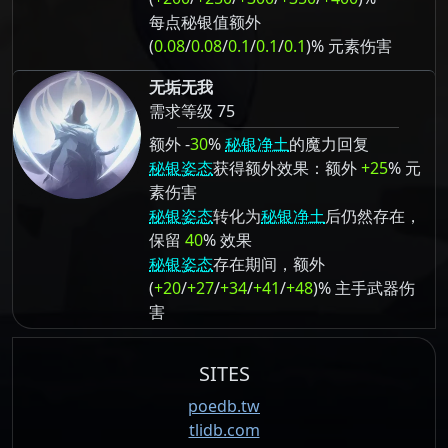
每点秘银值额外
(
0.08
/
0.08
/
0.1
/
0.1
/
0.1
)% 元素伤害
无垢无我
需求等级 75
额外 -
30
%
秘银净土
的魔力回复
秘银姿态
获得额外效果：额外
+25
% 元
素伤害
秘银姿态
转化为
秘银净土
后仍然存在，
保留
40
% 效果
秘银姿态
存在期间，额外
(
+20
/
+27
/
+34
/
+41
/
+48
)% 主手武器伤
害
SITES
poedb.tw
tlidb.com