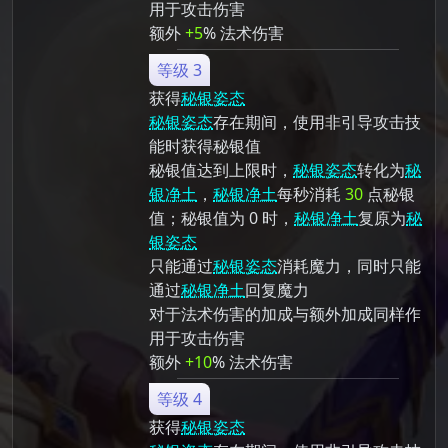
用于攻击伤害
额外
+5
% 法术伤害
等级 3
获得
秘银姿态
秘银姿态
存在期间，使用非引导攻击技
能时获得秘银值
秘银值达到上限时，
秘银姿态
转化为
秘
银净土
，
秘银净土
每秒消耗
30
点秘银
值；秘银值为 0 时，
秘银净土
复原为
秘
银姿态
只能通过
秘银姿态
消耗魔力，同时只能
通过
秘银净土
回复魔力
对于法术伤害的加成与额外加成同样作
用于攻击伤害
额外
+10
% 法术伤害
等级 4
获得
秘银姿态