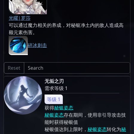
光曜|罗莎
可以通过魔力相关的养成，对秘银净土内的敌人造成高
额元素伤害。
碎冰刺击
Reset
无垢之刃
需求等级 1
等级 1
获得
秘银姿态
秘银姿态
存在期间，使用非引导攻击技
能时获得秘银值
秘银值达到上限时，
秘银姿态
转化为
秘