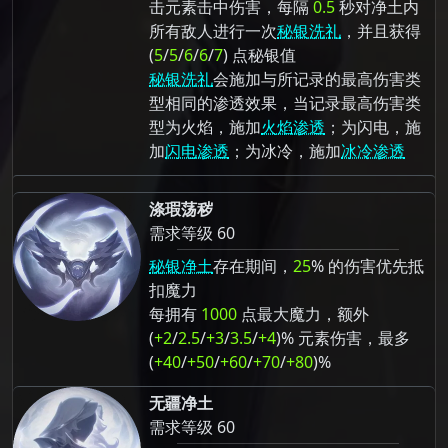
击元素击中伤害，每隔
0.5
秒对净土内
所有敌人进行一次
秘银洗礼
，并且获得
(
5
/
5
/
6
/
6
/
7
) 点秘银值
秘银洗礼
会施加与所记录的最高伤害类
型相同的渗透效果，当记录最高伤害类
型为火焰，施加
火焰渗透
；为闪电，施
加
闪电渗透
；为冰冷，施加
冰冷渗透
涤瑕荡秽
需求等级 60
秘银净土
存在期间，
25
% 的伤害优先抵
扣魔力
每拥有
1000
点最大魔力，额外
(
+2
/
2.5
/
+3
/
3.5
/
+4
)% 元素伤害，最多
(
+40
/
+50
/
+60
/
+70
/
+80
)%
无疆净土
需求等级 60