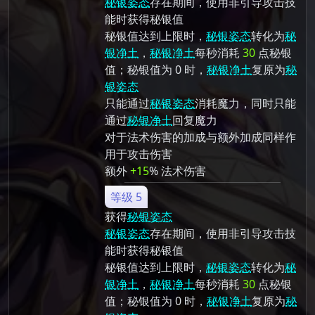
秘银姿态
存在期间，使用非引导攻击技
能时获得秘银值
秘银值达到上限时，
秘银姿态
转化为
秘
银净土
，
秘银净土
每秒消耗
30
点秘银
值；秘银值为 0 时，
秘银净土
复原为
秘
银姿态
只能通过
秘银姿态
消耗魔力，同时只能
通过
秘银净土
回复魔力
对于法术伤害的加成与额外加成同样作
用于攻击伤害
额外
+15
% 法术伤害
等级 5
获得
秘银姿态
秘银姿态
存在期间，使用非引导攻击技
能时获得秘银值
秘银值达到上限时，
秘银姿态
转化为
秘
银净土
，
秘银净土
每秒消耗
30
点秘银
值；秘银值为 0 时，
秘银净土
复原为
秘