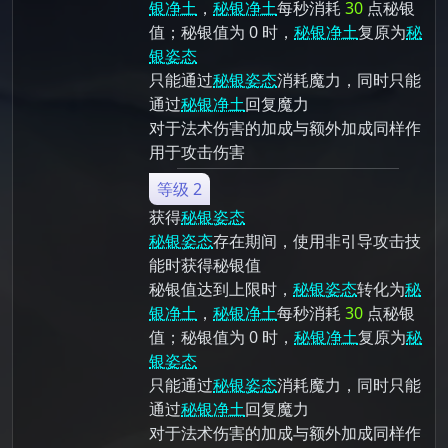
银净土
，
秘银净土
每秒消耗
30
点秘银
值；秘银值为 0 时，
秘银净土
复原为
秘
银姿态
只能通过
秘银姿态
消耗魔力，同时只能
通过
秘银净土
回复魔力
对于法术伤害的加成与额外加成同样作
用于攻击伤害
等级 2
获得
秘银姿态
秘银姿态
存在期间，使用非引导攻击技
能时获得秘银值
秘银值达到上限时，
秘银姿态
转化为
秘
银净土
，
秘银净土
每秒消耗
30
点秘银
值；秘银值为 0 时，
秘银净土
复原为
秘
银姿态
只能通过
秘银姿态
消耗魔力，同时只能
通过
秘银净土
回复魔力
对于法术伤害的加成与额外加成同样作