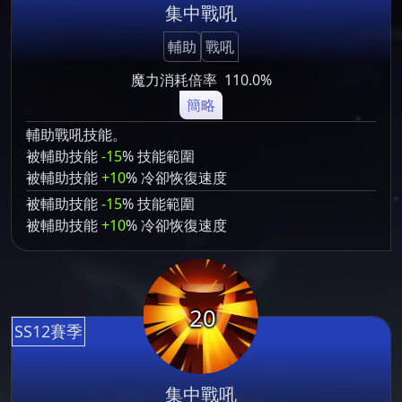
集中戰吼
輔助
戰吼
魔力消耗倍率
110.0%
簡略
輔助戰吼技能。
被輔助技能
-15
% 技能範圍
被輔助技能
+10
% 冷卻恢復速度
被輔助技能
-15
% 技能範圍
被輔助技能
+10
% 冷卻恢復速度
20
SS12賽季
集中戰吼