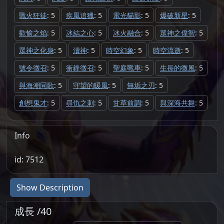
戰火狂徒
: 5
疾風追獵
: 5
電光貓影
: 5
爆破新星
: 5
歡愉之焰
: 5
冰結之心
: 5
冰火融合
: 5
眾神之偉智
: 5
眾神之化身
: 5
瀆神
: 5
時空幻象
: 5
時空流逝
: 5
號令徵召
: 5
衝鋒徵召
: 5
聖庭戰車
: 5
生長的微風
: 5
與海潮同歌
: 5
守望的暖風
: 5
無垢之刃
: 5
創想鬼才
: 5
尋仇之刺
: 5
甘草前調
: 5
與深海共舞
: 5
Info
id: 7512
Show Description
成長 /40