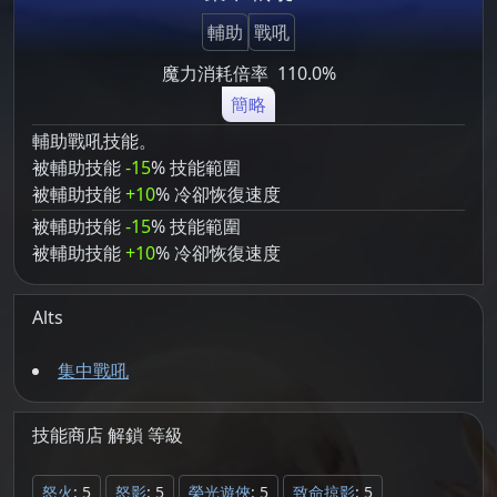
輔助
戰吼
魔力消耗倍率
110.0%
簡略
輔助戰吼技能。
被輔助技能
-15
% 技能範圍
被輔助技能
+10
% 冷卻恢復速度
被輔助技能
-15
% 技能範圍
被輔助技能
+10
% 冷卻恢復速度
Alts
集中戰吼
技能商店
解鎖
等級
怒火
: 5
怒影
: 5
榮光遊俠
: 5
致命掠影
: 5