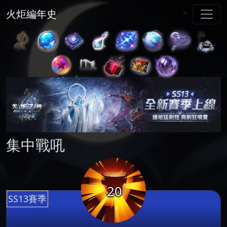
火炬編年史
集中戰吼
20
SS13賽季