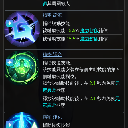
諷
其周圍敵人
精密 節流
輔助被動技能。
被輔助技能
15.5
%
魔力封印
補償
被輔助技能
15.5
%
魔力封印
補償
精密 調合
輔助恢復技能。
該技能只能安裝在每個主動技能的第 5
個輔助技能欄位。
釋放被輔助技能後，在
2.1
秒內免疫
元
素異常
狀態
釋放被輔助技能後，在
2.1
秒內免疫
元
素異常
狀態
精密 淨化
輔助恢復技能。