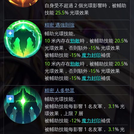
自身受不超過 2 個光環影響時，被輔助
技能
25.5
% 光環效果
精密 遇強則強
輔助光環技能。
10
米內存在
勁敵
時，被輔助技能
20.5
%
光環效果，否則額外
-15
% 光環效果
被輔助技能
-15
%
魔力封印
補償
10
米內存在
勁敵
時，被輔助技能
20.5
%
光環效果，否則額外
-15
% 光環效果
被輔助技能
-15
%
魔力封印
補償
精密 人多勢眾
輔助光環技能。
被輔助技能每影響 1 名友軍，
3.1
% 光
環效果，上限
7
層
被輔助技能
-12
%
魔力封印
補償
被輔助技能每影響 1 名友軍，
3.1
% 光