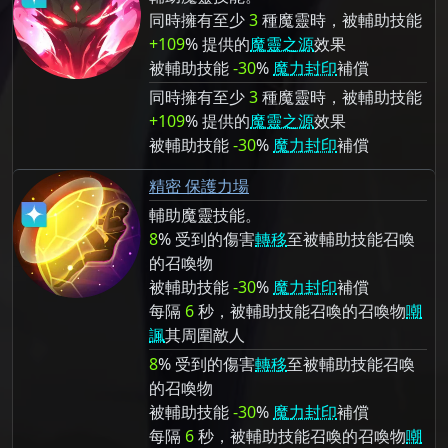
同時擁有至少
3
種魔靈時，被輔助技能
+109
% 提供的
魔靈之源
效果
被輔助技能
-30
%
魔力封印
補償
同時擁有至少
3
種魔靈時，被輔助技能
+109
% 提供的
魔靈之源
效果
被輔助技能
-30
%
魔力封印
補償
精密 保護力場
輔助魔靈技能。
8
% 受到的傷害
轉移
至被輔助技能召喚
的召喚物
被輔助技能
-30
%
魔力封印
補償
每隔
6
秒，被輔助技能召喚的召喚物
嘲
諷
其周圍敵人
8
% 受到的傷害
轉移
至被輔助技能召喚
的召喚物
被輔助技能
-30
%
魔力封印
補償
每隔
6
秒，被輔助技能召喚的召喚物
嘲