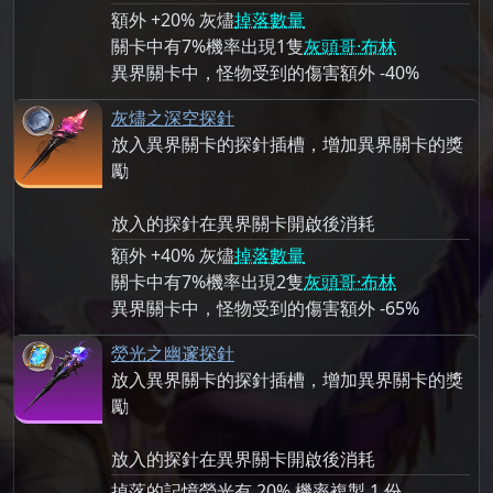
額外 +20% 灰燼
掉落數量
關卡中有7%機率出現1隻
灰頭哥·布林
異界關卡中，怪物受到的傷害額外 -40%
灰燼之深空探針
放入異界關卡的探針插槽，增加異界關卡的獎
勵
放入的探針在異界關卡開啟後消耗
額外 +40% 灰燼
掉落數量
關卡中有7%機率出現2隻
灰頭哥·布林
異界關卡中，怪物受到的傷害額外 -65%
熒光之幽邃探針
放入異界關卡的探針插槽，增加異界關卡的獎
勵
放入的探針在異界關卡開啟後消耗
掉落的記憶熒光有 20% 機率複製 1 份