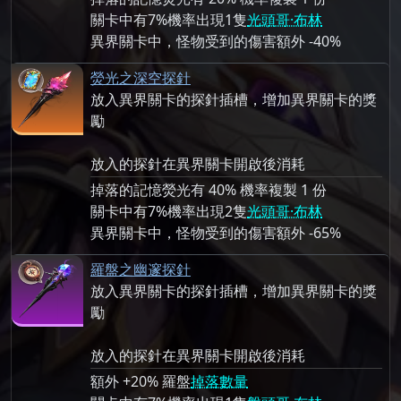
關卡中有7%機率出現1隻
光頭哥·布林
異界關卡中，怪物受到的傷害額外 -40%
熒光之深空探針
放入異界關卡的探針插槽，增加異界關卡的獎
勵
放入的探針在異界關卡開啟後消耗
掉落的記憶熒光有 40% 機率複製 1 份
關卡中有7%機率出現2隻
光頭哥·布林
異界關卡中，怪物受到的傷害額外 -65%
羅盤之幽邃探針
放入異界關卡的探針插槽，增加異界關卡的獎
勵
放入的探針在異界關卡開啟後消耗
額外 +20% 羅盤
掉落數量