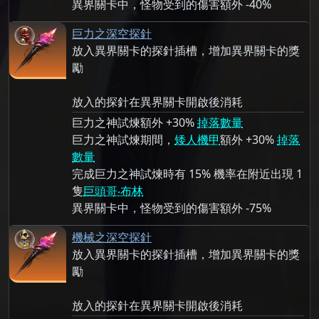
異界關卡中，怪物受到的傷害額外 -40%
巨力之深空探針
放入異界關卡的探針插槽，增加異界關卡的獎
勵
放入的探針在異界關卡開啟後消耗
巨力之神試煉額外 +30%
掉落數量
巨力之神試煉期間，
矮人機甲
額外 +30%
掉落
數量
完成巨力之神試煉時有 15% 機率在附近出現 1
隻
巨頭哥‧布林
異界關卡中，怪物受到的傷害額外 -75%
機械之深空探針
放入異界關卡的探針插槽，增加異界關卡的獎
勵
放入的探針在異界關卡開啟後消耗