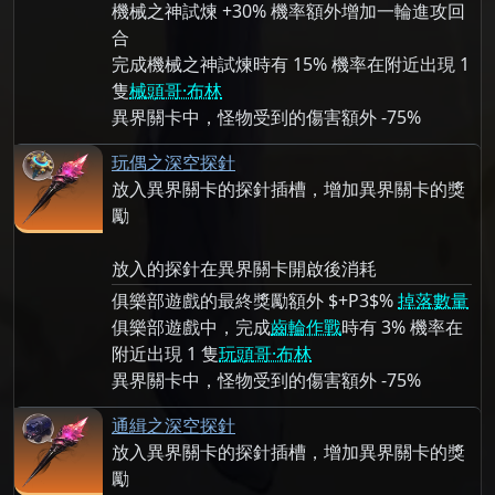
機械之神試煉 +30% 機率額外增加一輪進攻回
合
完成機械之神試煉時有 15% 機率在附近出現 1
隻
械頭哥·布林
異界關卡中，怪物受到的傷害額外 -75%
玩偶之深空探針
放入異界關卡的探針插槽，增加異界關卡的獎
勵
放入的探針在異界關卡開啟後消耗
俱樂部遊戲的最終獎勵額外 $+P3$%
掉落數量
俱樂部遊戲中，完成
齒輪作戰
時有 3% 機率在
附近出現 1 隻
玩頭哥·布林
異界關卡中，怪物受到的傷害額外 -75%
通緝之深空探針
放入異界關卡的探針插槽，增加異界關卡的獎
勵