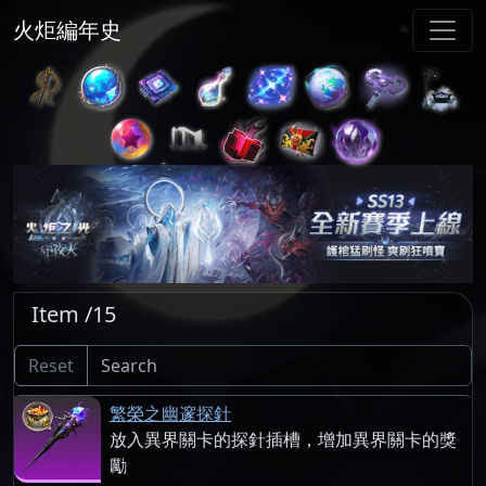
火炬編年史
Item /15
Reset
繁榮之幽邃探針
放入異界關卡的探針插槽，增加異界關卡的獎
勵