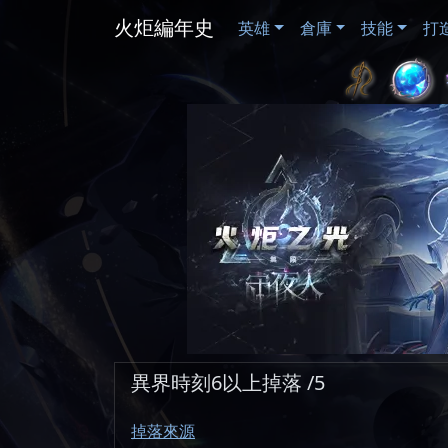
火炬編年史
英雄
倉庫
技能
打
異界時刻6以上掉落 /5
掉落來源