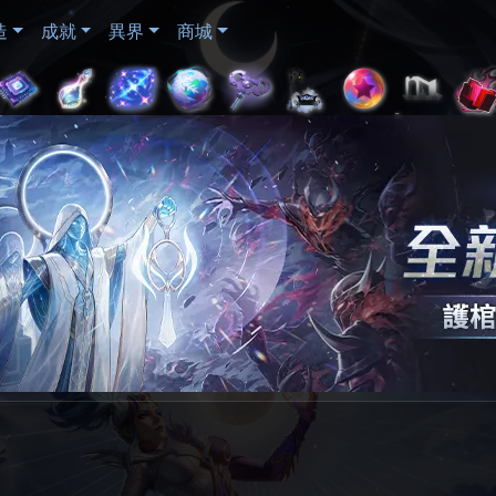
造
成就
異界
商城