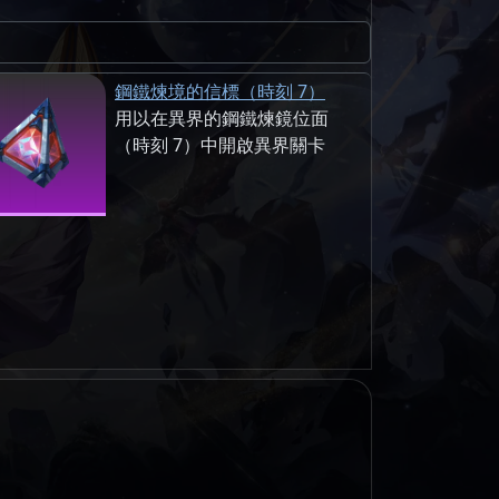
鋼鐵煉境的信標（時刻 7）
用以在異界的鋼鐵煉鏡位面
（時刻 7）中開啟異界關卡