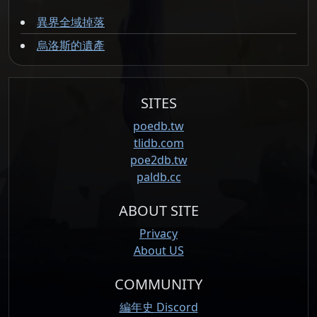
異界全域掉落
烏洛斯的遺產
SITES
poedb.tw
tlidb.com
poe2db.tw
paldb.cc
ABOUT SITE
Privacy
About US
COMMUNITY
編年史 Discord