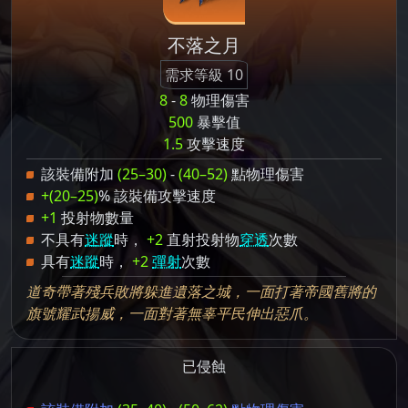
不落之月
需求等級 10
8
-
8
物理傷害
500
暴擊值
1.5
攻擊速度
該裝備附加
(25–30)
-
(40–52)
點物理傷害
+(20–25)
% 該裝備攻擊速度
+1
投射物數量
不具有
迷蹤
時，
+2
直射投射物
穿透
次數
具有
迷蹤
時，
+2
彈射
次數
道奇帶著殘兵敗將躲進遺落之城，一面打著帝國舊將的
旗號耀武揚威，一面對著無辜平民伸出惡爪。
已侵蝕