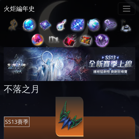
火炬編年史
不落之月
SS13賽季