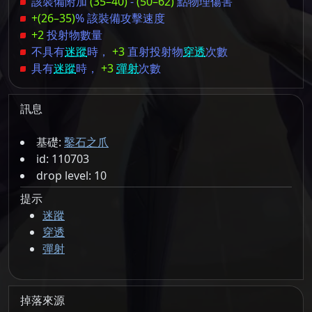
該裝備附加
(35–40)
-
(50–62)
點物理傷害
+(26–35)
% 該裝備攻擊速度
+2
投射物數量
不具有
迷蹤
時，
+3
直射投射物
穿透
次數
具有
迷蹤
時，
+3
彈射
次數
訊息
基礎:
鑿石之爪
id: 110703
drop level: 10
提示
迷蹤
穿透
彈射
掉落來源