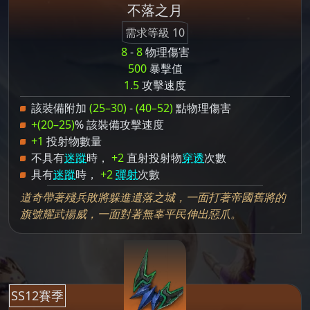
不落之月
需求等級 10
8
-
8
物理傷害
500
暴擊值
1.5
攻擊速度
該裝備附加
(25–30)
-
(40–52)
點物理傷害
+(20–25)
% 該裝備攻擊速度
+1
投射物數量
不具有
迷蹤
時，
+2
直射投射物
穿透
次數
具有
迷蹤
時，
+2
彈射
次數
道奇帶著殘兵敗將躲進遺落之城，一面打著帝國舊將的
旗號耀武揚威，一面對著無辜平民伸出惡爪。
SS12賽季