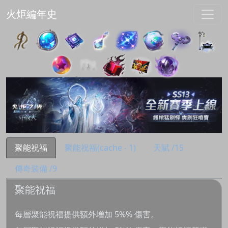
火炬編年史
聚能祝福
聚能祝福(cache - 1)
天賦 /15
傳奇裝備 /9
聚能祝福
每層聚能祝福提供額外增加 5%% 傷害。