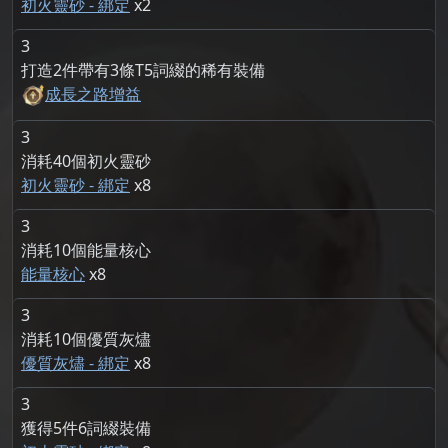
初火靈砂 - 綁定
2
3
打造2件帶有3條T5詞綴的稀有裝備
成長之路增益
3
消耗40個初火靈砂
初火靈砂 - 綁定
8
3
消耗10個能量核心
能量核心
8
3
消耗10個優質灰燼
優質灰燼 - 綁定
8
3
獲得5件6詞綴裝備