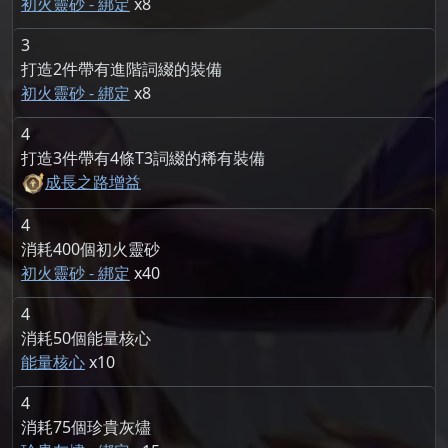
初火靈砂 - 綁定
8
3
打造2件帶有進階詞綴的裝備
初火靈砂 - 綁定
8
4
打造3件帶有4條T3詞綴的稀有裝備
成長之路增益
4
消耗400個初火靈砂
初火靈砂 - 綁定
40
4
消耗50個能量核心
能量核心
10
4
消耗75個珍貴灰燼