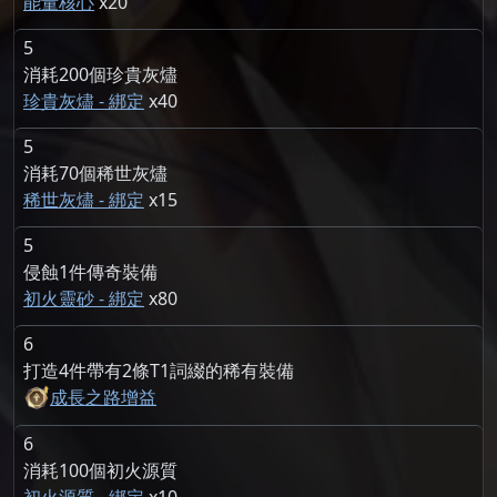
能量核心
20
5
消耗200個珍貴灰燼
珍貴灰燼 - 綁定
40
5
消耗70個稀世灰燼
稀世灰燼 - 綁定
15
5
侵蝕1件傳奇裝備
初火靈砂 - 綁定
80
6
打造4件帶有2條T1詞綴的稀有裝備
成長之路增益
6
消耗100個初火源質