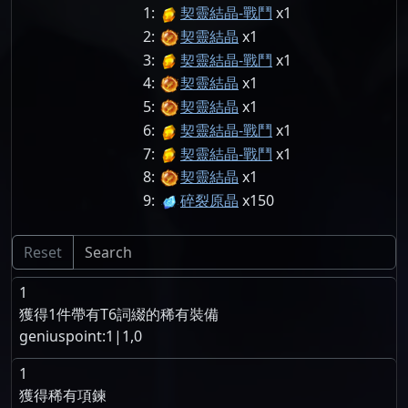
1:
契靈結晶-戰鬥
1
2:
契靈結晶
1
3:
契靈結晶-戰鬥
1
4:
契靈結晶
1
5:
契靈結晶
1
6:
契靈結晶-戰鬥
1
7:
契靈結晶-戰鬥
1
8:
契靈結晶
1
9:
碎裂原晶
150
Reset
1
獲得1件帶有T6詞綴的稀有裝備
geniuspoint:1|1,0
1
獲得稀有項鍊