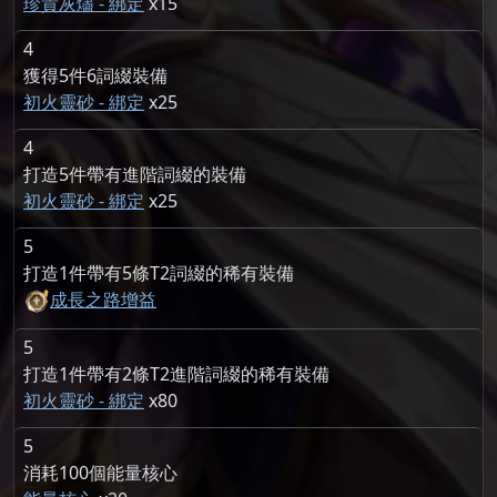
珍貴灰燼 - 綁定
15
4
獲得5件6詞綴裝備
初火靈砂 - 綁定
25
4
打造5件帶有進階詞綴的裝備
初火靈砂 - 綁定
25
5
打造1件帶有5條T2詞綴的稀有裝備
成長之路增益
5
打造1件帶有2條T2進階詞綴的稀有裝備
初火靈砂 - 綁定
80
5
消耗100個能量核心