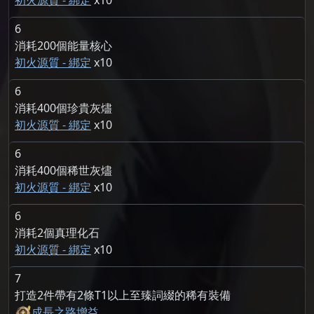
初火源質 - 綁定
10
6
消耗200個能量核心
初火源質 - 綁定
10
6
消耗400個珍貴灰燼
初火源質 - 綁定
10
6
消耗400個稀世灰燼
初火源質 - 綁定
10
6
消耗2個真理化石
初火源質 - 綁定
10
7
打造2件帶有2條T1以上至臻詞綴的稀有裝備
成長之路增益