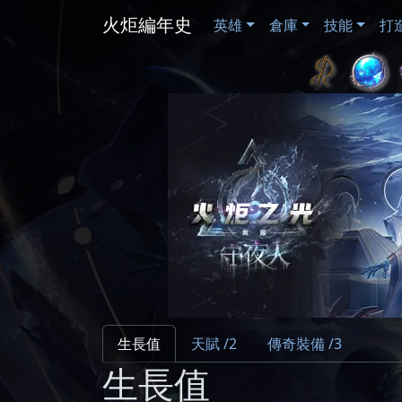
火炬編年史
英雄
倉庫
技能
打
生長值
天賦 /2
傳奇裝備 /3
生長值