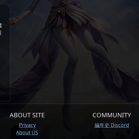
魔
靈
ABOUT SITE
COMMUNITY
Privacy
編年史 Discord
About US