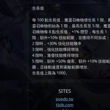
生長值
每 100 點生長值，魔靈召喚物便生長 1 階。
靈召喚物初始為 1 階，最高生長至 5 階。魔
召喚物每 8 點生長值，+1% 體型，每生長 1
階，額外+10% 技能範圍，並獲得不同加成：
2 階時，+30% 強化技能幾率
3 階時，強化技能獲得增強
4 階時，激發技能獲得增強
5 階時，額外 +50% 傷害、額外 +10% 技能範
圍，且移動速度和索敵範圍增加。
生長值上限為 1000。
SITES
poedb.tw
tlidb.com