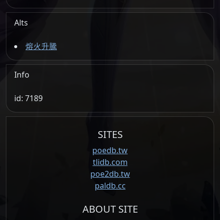
Alts
熔火升騰
Info
id: 7189
SITES
poedb.tw
tlidb.com
poe2db.tw
paldb.cc
ABOUT SITE