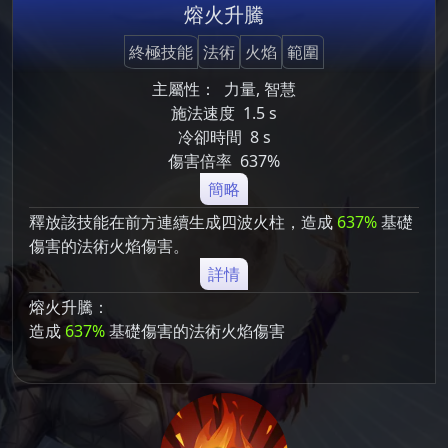
熔火升騰
終極技能
法術
火焰
範圍
主屬性：
力量, 智慧
施法速度
1.5 s
冷卻時間
8 s
傷害倍率
637%
簡略
釋放該技能在前方連續生成四波火柱，造成
637%
基礎
傷害的法術火焰傷害。
詳情
熔火升騰：
造成
637%
基礎傷害的法術火焰傷害