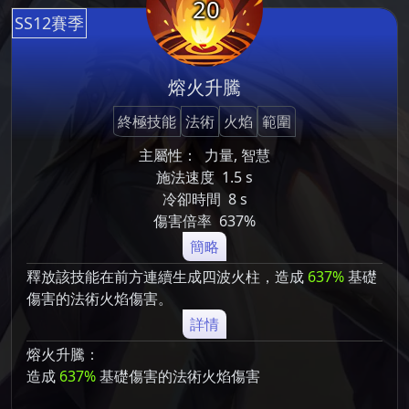
20
SS12賽季
熔火升騰
終極技能
法術
火焰
範圍
主屬性：
力量, 智慧
施法速度
1.5 s
冷卻時間
8 s
傷害倍率
637%
簡略
釋放該技能在前方連續生成四波火柱，造成
637%
基礎
傷害的法術火焰傷害。
詳情
熔火升騰：
造成
637%
基礎傷害的法術火焰傷害