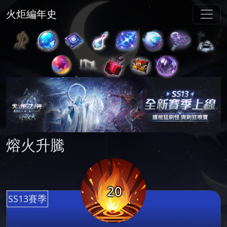
火炬編年史
熔火升騰
20
SS13賽季