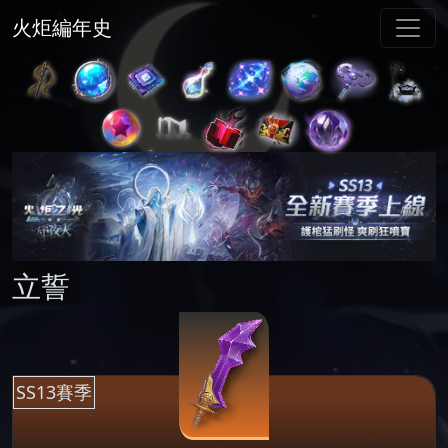
火炬編年史
立誓
SS13賽季