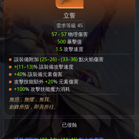
立誓
需求等級 45
57
-
57
物理傷害
500
暴擊值
1.5
攻擊速度
該裝備附加
(25–26)
-
(33–36)
點火焰傷害
+(11–13)
% 該裝備攻擊速度
+40
% 該裝備元素傷害
攻擊技能額外
+20
% 元素傷害
+100
% 攻擊技能魔力消耗
無惑，無懼，無我。
劍鋒所指，即吾所往。
已侵蝕