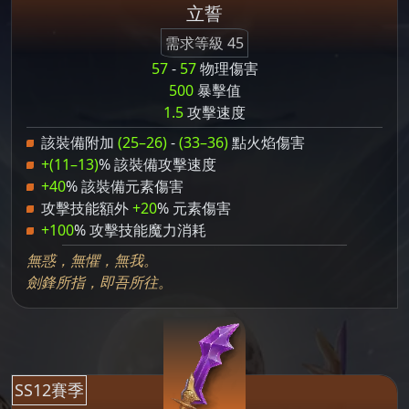
立誓
需求等級 45
57
-
57
物理傷害
500
暴擊值
1.5
攻擊速度
該裝備附加
(25–26)
-
(33–36)
點火焰傷害
+(11–13)
% 該裝備攻擊速度
+40
% 該裝備元素傷害
攻擊技能額外
+20
% 元素傷害
+100
% 攻擊技能魔力消耗
無惑，無懼，無我。
劍鋒所指，即吾所往。
SS12賽季