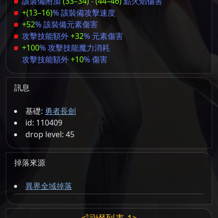
該裝備附加
(33–34)
-
(44–46)
點火焰傷害
+(13–16)
% 該裝備攻擊速度
+52
% 該裝備元素傷害
攻擊技能額外
+32
% 元素傷害
+100
% 攻擊技能魔力消耗
攻擊技能額外
+10
% 傷害
訊息
基礎:
勇者長劍
id: 110409
drop level: 45
掉落來源
異界全域掉落