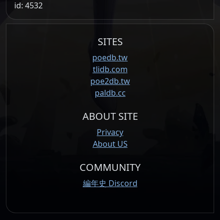
id: 4532
SITES
poedb.tw
tlidb.com
poe2db.tw
paldb.cc
ABOUT SITE
Privacy
About US
COMMUNITY
編年史 Discord