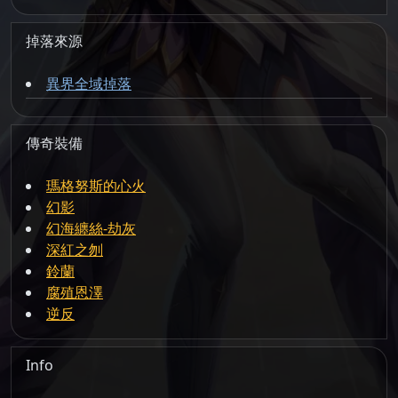
掉落來源
異界全域掉落
傳奇裝備
瑪格努斯的心火
幻影
幻海纏絲-劫灰
深紅之刎
鈴蘭
腐殖恩澤
逆反
Info