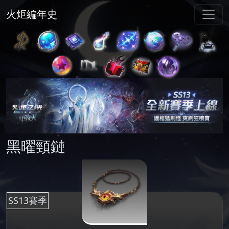
火炬編年史
黑曜頸鏈
SS13賽季