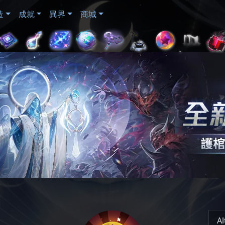
造
成就
異界
商城
Al