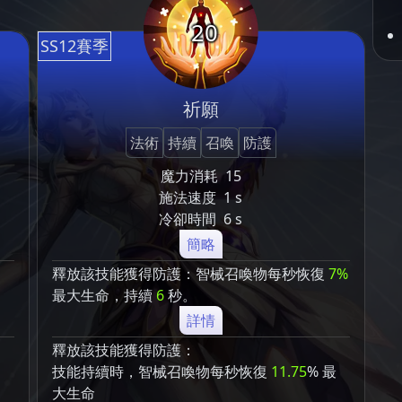
20
SS12賽季
祈願
法術
持續
召喚
防護
魔力消耗
15
施法速度
1 s
冷卻時間
6 s
簡略
釋放該技能獲得防護：智械召喚物每秒恢復
7%
最大生命，持續
6
秒。
詳情
釋放該技能獲得防護：
技能持續時，智械召喚物每秒恢復
11.75
% 最
大生命