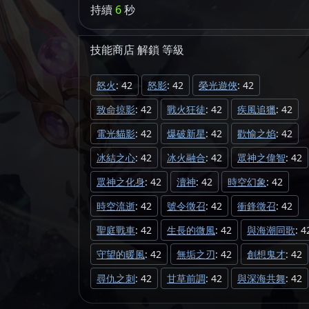
持續
6
秒
技能商店
解鎖
等級
怒火
: 42
怒影
: 42
榮光遊俠
: 42
致命掠影
: 42
戰火狂徒
: 42
疾風追獵
: 42
電光貓影
: 42
爆破新星
: 42
歡愉之焰
: 42
冰結之心
: 42
冰火融合
: 42
眾神之偉智
: 42
眾神之化身
: 42
瀆神
: 42
時空幻象
: 42
時空流逝
: 42
號令徵召
: 42
衝鋒徵召
: 42
聖庭戰車
: 42
生長的微風
: 42
與海潮同歌
: 4
守望的暖風
: 42
無垢之刃
: 42
創想鬼才
: 42
尋仇之刺
: 42
甘草前調
: 42
與深海共舞
: 42