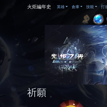
火炬編年史
英雄
倉庫
技能
打
祈願