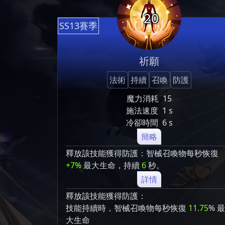
20
SS13賽季
祈願
法術
持續
召喚
防護
魔力消耗
15
施法速度
1 s
冷卻時間
6 s
簡略
釋放該技能獲得防護：智械召喚物每秒恢復
+7%
最大生命，持續
6
秒。
詳情
釋放該技能獲得防護：
技能持續時，智械召喚物每秒恢復
11.75
% 最
大生命