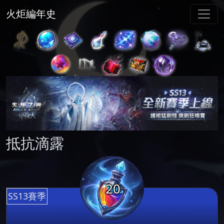
火炬編年史
抵抗滴露
20
SS13賽季