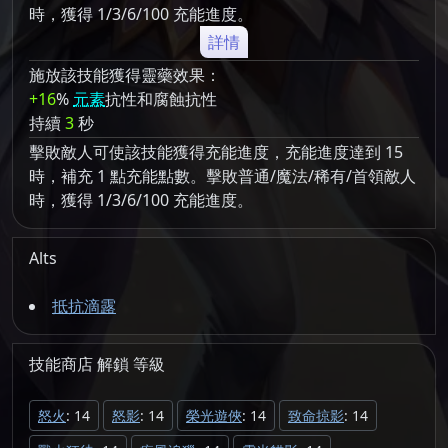
時，獲得 1/3/6/100 充能進度。
詳情
施放該技能獲得靈藥效果：
+16
%
元素
抗性和腐蝕抗性
持續
3
秒
擊敗敵人可使該技能獲得充能進度，充能進度達到 15
時，補充 1 點充能點數。擊敗普通/魔法/稀有/首領敵人
時，獲得 1/3/6/100 充能進度。
Alts
抵抗滴露
技能商店
解鎖
等級
怒火
: 14
怒影
: 14
榮光遊俠
: 14
致命掠影
: 14