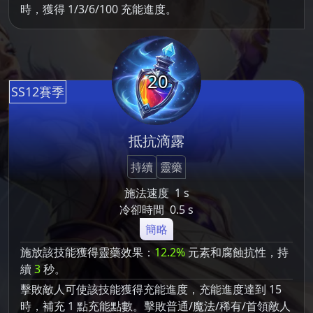
時，獲得 1/3/6/100 充能進度。
20
SS12賽季
抵抗滴露
持續
靈藥
施法速度
1 s
冷卻時間
0.5 s
簡略
施放該技能獲得靈藥效果：
12.2%
元素和腐蝕抗性，持
續
3
秒。
擊敗敵人可使該技能獲得充能進度，充能進度達到 15
時，補充 1 點充能點數。擊敗普通/魔法/稀有/首領敵人