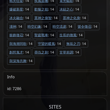
戰火狂徒
: 14
疾風追獵
: 14
電光貓影
: 14
爆破新星
: 14
歡愉之焰
: 14
冰結之心
: 14
冰火融合
: 14
眾神之偉智
: 14
眾神之化身
: 14
瀆神
: 14
時空幻象
: 14
時空流逝
: 14
號令徵召
: 14
衝鋒徵召
: 14
聖庭戰車
: 14
生長的微風
: 14
與海潮同歌
: 14
守望的暖風
: 14
無垢之刃
: 14
創想鬼才
: 14
尋仇之刺
: 14
甘草前調
: 14
與深海共舞
: 14
Info
id: 7286
SITES