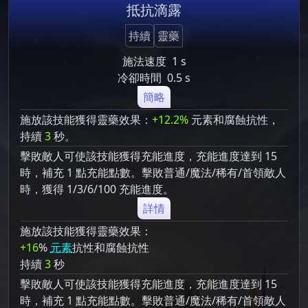
抵抗滴露
持續
靈藥
施法速度
1 s
冷卻時間
0.5 s
簡略
施放該技能獲得靈藥效果：
+12.2%
元素和腐蝕抗性，
持續
3
秒。
擊敗敵人可使該技能獲得充能進度，充能進度達到 15
時，補充 1 點充能點數。擊敗普通/魔法/稀有/首領敵人
時，獲得 1/3/6/100 充能進度。
詳情
施放該技能獲得靈藥效果：
+16
%
元素
抗性和腐蝕抗性
持續
3
秒
擊敗敵人可使該技能獲得充能進度，充能進度達到 15
時，補充 1 點充能點數。擊敗普通/魔法/稀有/首領敵人