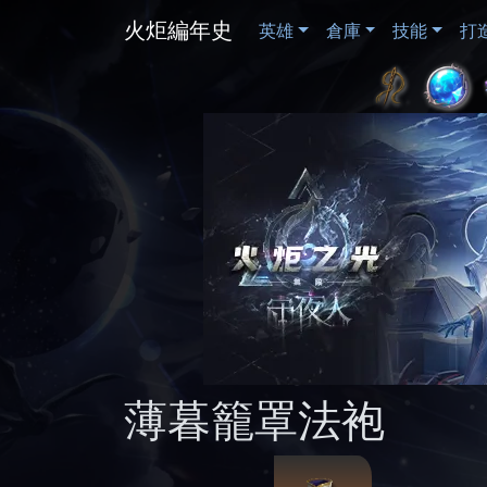
火炬編年史
英雄
倉庫
技能
打
薄暮籠罩法袍