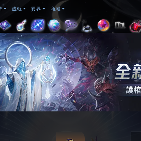
造
成就
異界
商城