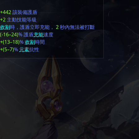
+442
該裝備護盾
+2
主動技能等級
收割
時，護盾立即充能，
2
秒內無法被打斷
(-16–24)
% 護盾
充能
速度
+(13–18)
%
收割
時間
+(5–7)
%
元素
抗性