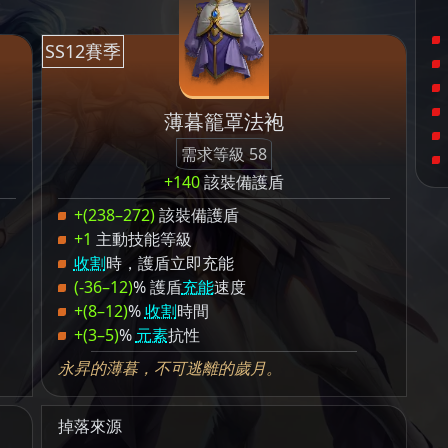
SS12賽季
薄暮籠罩法袍
需求等級 58
+140
該裝備護盾
+(238–272)
該裝備護盾
+1
主動技能等級
收割
時，護盾立即充能
(-36–12)
% 護盾
充能
速度
+(8–12)
%
收割
時間
+(3–5)
%
元素
抗性
永昇的薄暮，不可逃離的歲月。
掉落來源