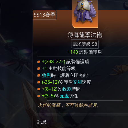
SS13賽季
薄暮籠罩法袍
需求等級 58
+140
該裝備護盾
+(238–272)
該裝備護盾
+1
主動技能等級
收割
時，護盾立即充能
(-36–12)
% 護盾
充能
速度
+(8–12)
%
收割
時間
+(3–5)
%
元素
抗性
永昇的薄暮，不可逃離的歲月。
訊息