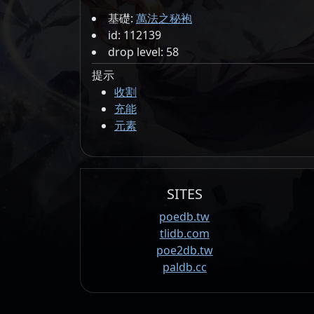
基礎:
萬法之秘袍
id: 112139
drop level: 58
提示
收割
充能
元素
SITES
poedb.tw
tlidb.com
poe2db.tw
paldb.cc