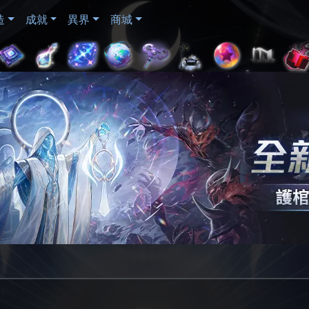
造
成就
異界
商城