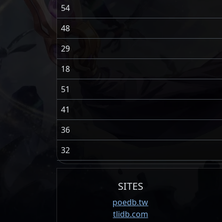
54
48
29
18
51
41
36
32
SITES
poedb.tw
tlidb.com