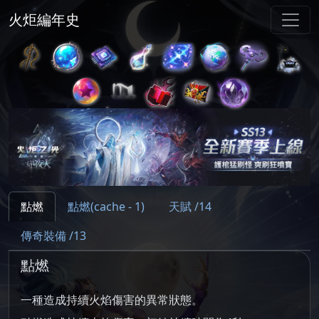
火炬編年史
點燃
點燃(cache - 1)
天賦 /14
傳奇裝備 /13
點燃
一種造成持續火焰傷害的異常狀態。