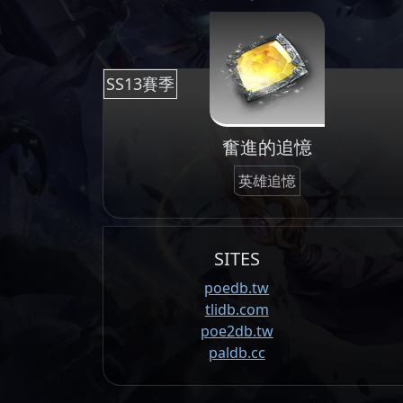
SS13賽季
奮進的追憶
英雄追憶
SITES
poedb.tw
tlidb.com
poe2db.tw
paldb.cc