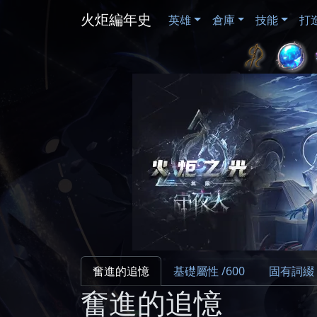
火炬編年史
英雄
倉庫
技能
打
奮進的追憶
基礎屬性 /600
固有詞綴 /
奮進的追憶