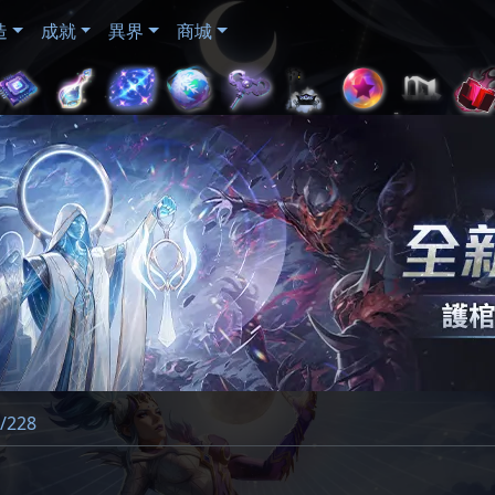
造
成就
異界
商城
228