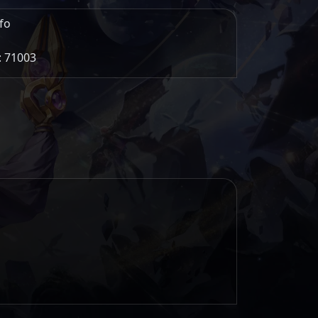
fo
: 71003