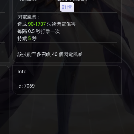
詳情
閃電風暴：
造成
90-1707
法術閃電傷害
每隔 0.5 秒打擊一次
持續
5
秒
該技能至多召喚 40 個閃電風暴
Info
id: 7069