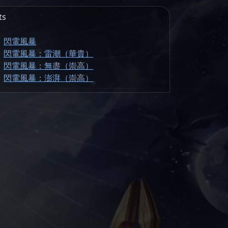
ts
閃電風暴
閃電風暴：雷潮（華貴）
閃電風暴：無盡（崇高）
閃電風暴：澎湃（崇高）