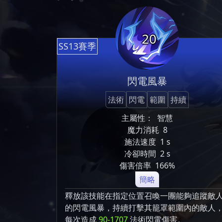
20
SS13賽季
閃電風暴
法術
閃電
範圍
持續
主屬性：
智慧
魔力消耗
8
施法速度
1 s
冷卻時間
2 s
傷害倍率
166%
簡略
釋放該技能在指定位置召喚一團能夠追蹤敵
的閃電風暴，持續打擊其籠罩範圍內的敵人
每次造成
90-1707
法術閃電傷害。