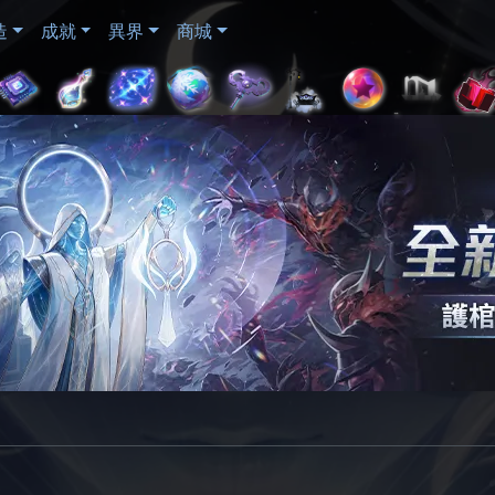
造
成就
異界
商城