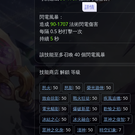
詳情
閃電風暴：
造成
90-1707
法術閃電傷害
每隔 0.5 秒打擊一次
持續
5
秒
該技能至多召喚 40 個閃電風暴
技能商店
解鎖
等級
怒火
: 50
怒影
: 50
榮光遊俠
: 50
致命掠影
: 50
戰火狂徒
: 50
疾風追獵
: 50
電光貓影
: 50
爆破新星
: 50
歡愉之焰
: 50
冰結之心
: 50
冰火融合
: 50
眾神之偉智
: 7
眾神之化身
: 50
瀆神
: 50
時空幻象
: 7