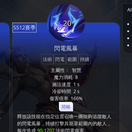
Al
20
SS12賽季
閃電風暴
法術
閃電
範圍
持續
主屬性：
智慧
魔力消耗
8
施法速度
1 s
冷卻時間
2 s
傷害倍率
166%
簡略
人
釋放該技能在指定位置召喚一團能夠追蹤敵人
，
的閃電風暴，持續打擊其籠罩範圍內的敵人，
每次造成
90-1707
法術閃電傷害。