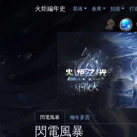
火炬編年史
英雄
倉庫
技能
打
閃電風暴
極冬蒼雲
閃電風暴