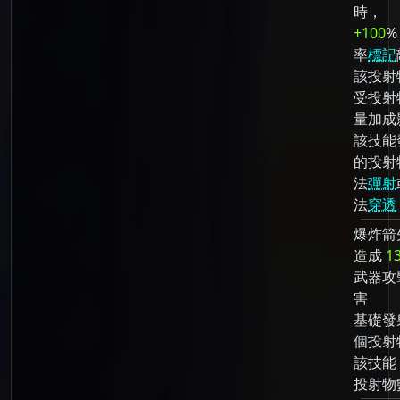
時，
+100
%
率
標記
該投射
受投射
量加成
該技能
的投射
法
彈射
法
穿透
爆炸箭
造成
1
武器攻
害
基礎發
個投射
該技能
投射物