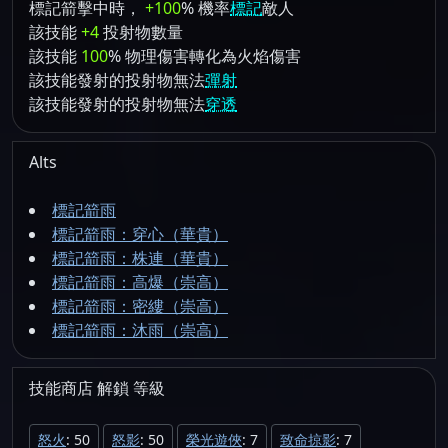
標記箭擊中時，
+100
% 機率
標記
敵人
該技能
+4
投射物數量
該技能
100
% 物理傷害轉化為火焰傷害
該技能發射的投射物無法
彈射
該技能發射的投射物無法
穿透
Alts
標記箭雨
標記箭雨：穿心（華貴）
標記箭雨：株連（華貴）
標記箭雨：高爆（崇高）
標記箭雨：密縷（崇高）
標記箭雨：沐雨（崇高）
技能商店
解鎖
等級
怒火
: 50
怒影
: 50
榮光遊俠
: 7
致命掠影
: 7