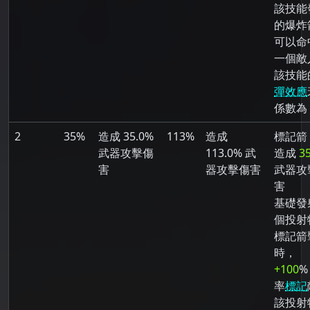
該技能
的爆炸
可以命
一個敵
該技能
彈效應
係數為 
2
35%
造成 35.0%
113%
造成
標記箭
武器攻擊傷
113.0% 武
造成
3
害
器攻擊傷害
武器攻
害
基礎發射
個投射
標記箭
時，
+100
%
率
標記
該投射