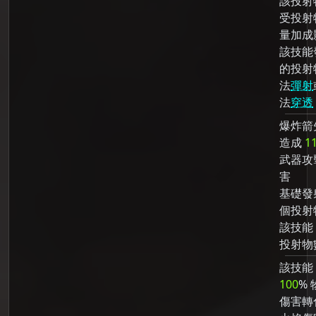
該投射
受投射
量加成
該技能
的投射
法
彈射
法
穿透
爆炸箭
造成
1
武器攻
害
基礎發
個投射
該技能
投射物
該技能
100
% 
傷害轉