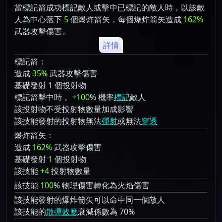
當標記箭成功標記敵人或擊中已標記的敵人時，以該敵
人為中心落下
5
個爆炸箭矢，每個爆炸箭矢造成
162%
武器攻擊傷害。
詳情
標記箭：
造成
35%
武器攻擊傷害
基礎發射 1 個投射物
標記箭擊中時，
+100
% 機率
標記
敵人
該投射物不受投射物數量加成影響
該技能發射的投射物無法
彈射
或無法
穿透
爆炸箭矢：
造成
162%
武器攻擊傷害
基礎發射
1
個投射物
該技能
+4
投射物數量
該技能
100
% 物理傷害轉化為火焰傷害
該技能發射的爆炸箭矢可以命中同一個敵人
該技能的
散彈效應
衰減係數為 70%