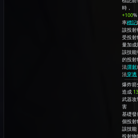
標記箭
時，
+100
%
率
標記
該投射
受投射
量加成
該技能
的投射
法
彈射
法
穿透
爆炸箭
造成
1
武器攻
害
基礎發
個投射
該技能
投射物