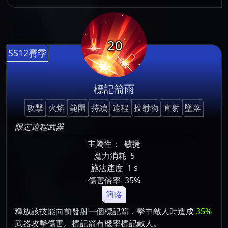
20
SS12賽季
標記箭雨
攻擊
火焰
範圍
持續
遠程
投射物
直射
墜落
限定遠程武器
主屬性：
敏捷
魔力消耗
5
施法速度
1 s
傷害倍率
35%
簡略
釋放該技能向前發射一個標記箭，擊中敵人時造成
35%
武器攻擊傷害。標記箭有機率標記敵人。