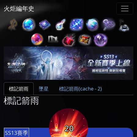
火炬編年史
標記箭雨
墜星
標記箭雨(cache - 2)
標記箭雨
20
SS13賽季