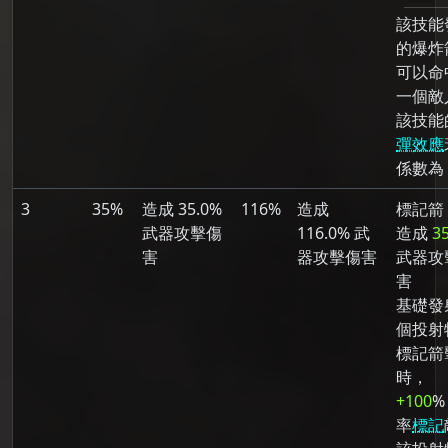
該技能
的爆炸
可以命
一個敵
該技能
彈效應
係數為 
3
35%
造成 35.0%
116%
造成
標記箭
武器攻擊傷
116.0% 武
造成
3
害
器攻擊傷害
武器攻
害
基礎發射
個投射
標記箭
時，
+100
%
率
標記