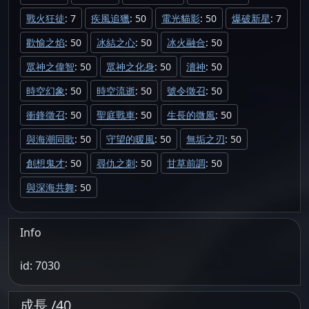
戰火狂徒
: 7
疾風追獵
: 50
電光貓影
: 50
爆破新星
: 7
歡愉之焰
: 50
冰結之心
: 50
冰火融合
: 50
眾神之偉智
: 50
眾神之化身
: 50
瀆神
: 50
時空幻象
: 50
時空流逝
: 50
號令徵召
: 50
衝鋒徵召
: 50
聖庭戰車
: 50
生長的微風
: 50
與海潮同歌
: 50
守望的暖風
: 50
無垢之刃
: 50
創想鬼才
: 50
尋仇之刺
: 50
甘草前調
: 50
與深海共舞
: 50
Info
id: 7030
成長 /40