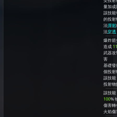
受投射
量加成
該技能
的投射
法
彈射
法
穿透
爆炸箭
造成
1
武器攻
害
基礎發
個投射
該技能
投射物
該技能
100
% 
傷害轉
火焰傷