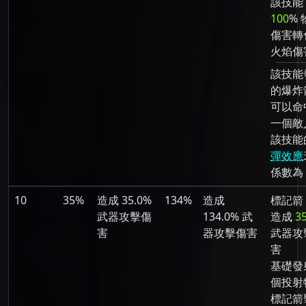
該技能
100
% 
傷害轉
火焰傷
該技能
的爆炸
可以命
一個敵
該技能
彈效應
係數為 
10
35%
造成 35.0%
134%
造成
標記箭
武器攻擊傷
134.0% 武
造成
3
害
器攻擊傷害
武器攻
害
基礎發射
個投射
標記箭