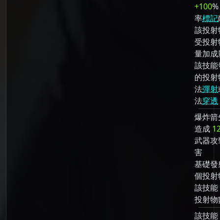
+100
%
率
標記
該投射
受投射
量加成
該技能
的投射
法
彈射
法
穿透
爆炸箭
造成
1
武器攻
害
基礎發
個投射
該技能
投射物
該技能