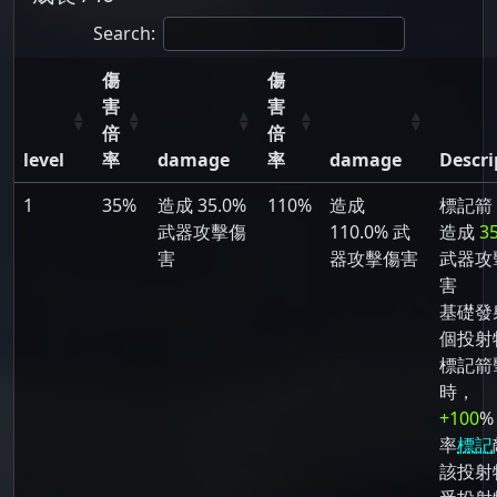
Search:
傷
傷
害
害
倍
倍
level
率
damage
率
damage
Descri
1
35%
造成 35.0%
110%
造成
標記箭
武器攻擊傷
110.0% 武
造成
3
害
器攻擊傷害
武器攻
害
基礎發射
個投射
標記箭
時，
+100
%
率
標記
該投射