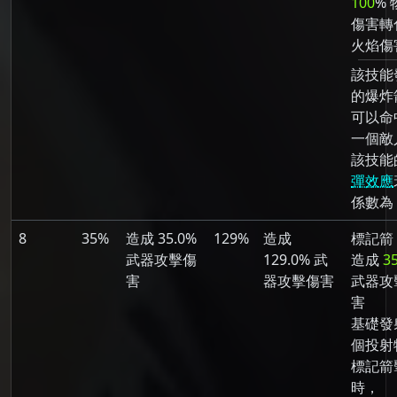
100
% 
傷害轉
火焰傷
該技能
的爆炸
可以命
一個敵
該技能
彈效應
係數為 
8
35%
造成 35.0%
129%
造成
標記箭
武器攻擊傷
129.0% 武
造成
3
害
器攻擊傷害
武器攻
害
基礎發射
個投射
標記箭
時，