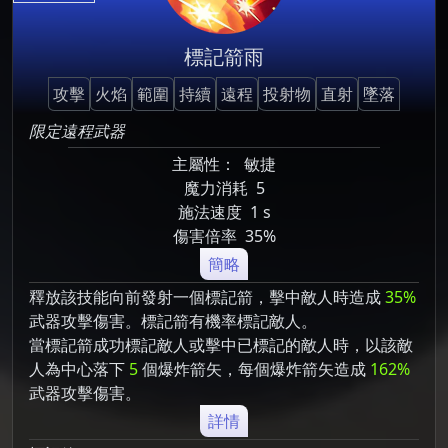
標記箭雨
攻擊
火焰
範圍
持續
遠程
投射物
直射
墜落
限定遠程武器
主屬性：
敏捷
魔力消耗
5
施法速度
1 s
傷害倍率
35%
簡略
釋放該技能向前發射一個標記箭，擊中敵人時造成
35%
武器攻擊傷害。標記箭有機率標記敵人。
當標記箭成功標記敵人或擊中已標記的敵人時，以該敵
人為中心落下
5
個爆炸箭矢，每個爆炸箭矢造成
162%
武器攻擊傷害。
詳情