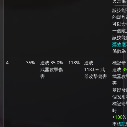
火焰傷
該技能
的爆炸
可以命
一個敵
該技能
彈效應
係數為 
4
35%
造成 35.0%
118%
造成
標記箭
武器攻擊傷
118.0% 武
造成
3
害
器攻擊傷害
武器攻
害
基礎發射
個投射
標記箭
時，
+100
%
率
標記