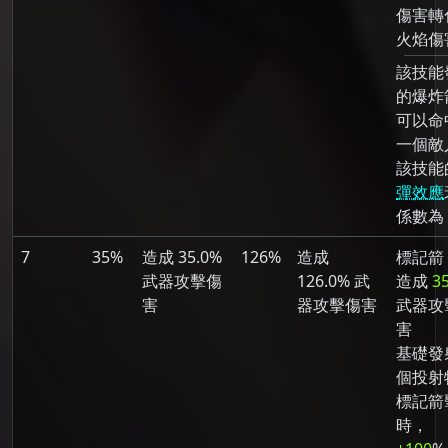
傷害轉
火焰傷
該技能
的爆炸
可以命
一個敵
該技能
彈效應
係數為 
7
35%
造成 35.0%
126%
造成
標記箭
武器攻擊傷
126.0% 武
造成
3
害
器攻擊傷害
武器攻
害
基礎發射
個投射
標記箭
時，