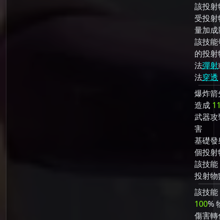
該投射
受投射
量加成
該技能
的投射
法
彈射
法
穿透
爆炸箭
造成
1
武器攻
害
基礎發
個投射
該技能
投射物
該技能
100
% 
傷害轉