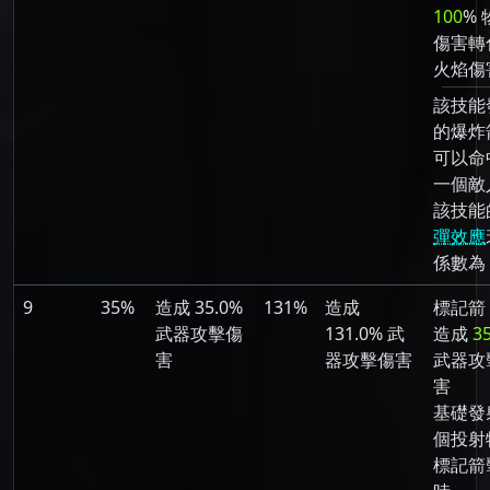
100
% 
傷害轉
火焰傷
該技能
的爆炸
可以命
一個敵
該技能
彈效應
係數為 
9
35%
造成 35.0%
131%
造成
標記箭
武器攻擊傷
131.0% 武
造成
3
害
器攻擊傷害
武器攻
害
基礎發射
個投射
標記箭