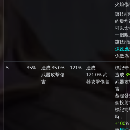
火焰傷
該技能
的爆炸
可以命
一個敵
該技能
彈效應
係數為 
5
35%
造成 35.0%
121%
造成
標記箭
武器攻擊傷
121.0% 武
造成
3
害
器攻擊傷害
武器攻
害
基礎發射
個投射
標記箭
時，
+100
%