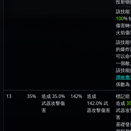
投射物
該技能
100
% 
傷害轉
火焰傷
該技能
的爆炸
可以命
一個敵
該技能
彈效應
係數為 
13
35%
造成 35.0%
142%
造成
標記箭
武器攻擊傷
142.0% 武
造成
3
害
器攻擊傷害
武器攻
害
基礎發射