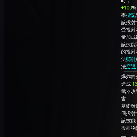
時，
+100
%
率
標記
該投射
受投射
量加成
該技能
的投射
法
彈射
法
穿透
爆炸箭
造成
1
武器攻
害
基礎發
個投射
該技能
投射物