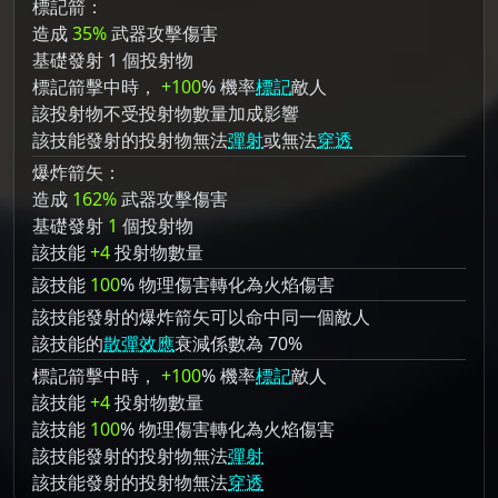
標記箭：
造成
35%
武器攻擊傷害
基礎發射 1 個投射物
標記箭擊中時，
+100
% 機率
標記
敵人
該投射物不受投射物數量加成影響
該技能發射的投射物無法
彈射
或無法
穿透
爆炸箭矢：
造成
162%
武器攻擊傷害
基礎發射
1
個投射物
該技能
+4
投射物數量
該技能
100
% 物理傷害轉化為火焰傷害
該技能發射的爆炸箭矢可以命中同一個敵人
該技能的
散彈效應
衰減係數為 70%
標記箭擊中時，
+100
% 機率
標記
敵人
該技能
+4
投射物數量
該技能
100
% 物理傷害轉化為火焰傷害
該技能發射的投射物無法
彈射
該技能發射的投射物無法
穿透