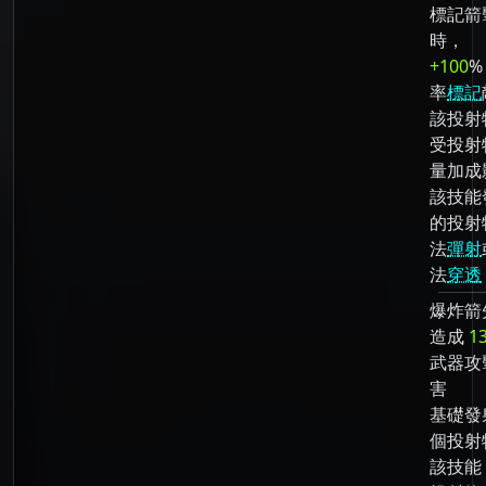
標記箭
時，
+100
%
率
標記
該投射
受投射
量加成
該技能
的投射
法
彈射
法
穿透
爆炸箭
造成
1
武器攻
害
基礎發
個投射
該技能