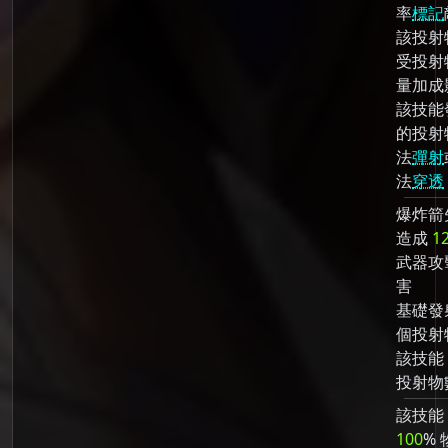
率
標記
該投射
受投射
量加成
該技能
的投射
法
彈射
法
穿透
爆炸箭
造成
1
武器攻
害
基礎發
個投射
該技能
投射物
該技能
100
% 