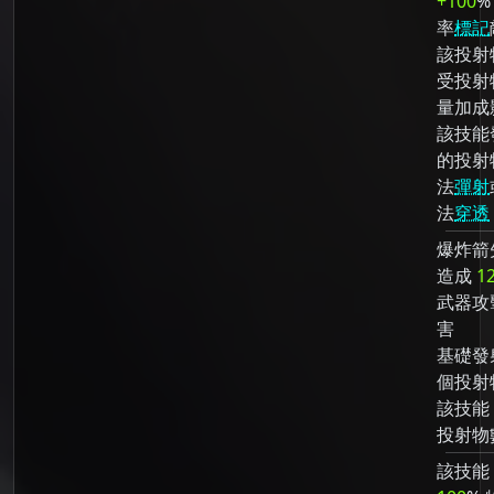
+100
%
率
標記
該投射
受投射
量加成
該技能
的投射
法
彈射
法
穿透
爆炸箭
造成
1
武器攻
害
基礎發
個投射
該技能
投射物
該技能