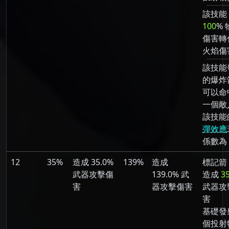
該技能
100
% 
傷害轉
火焰傷
該技能
的爆炸
可以命
一個敵
該技能
彈效應
係數為 
12
35%
造成 35.0%
139%
造成
標記箭
武器攻擊傷
139.0% 武
造成
3
害
器攻擊傷害
武器攻
害
基礎發射
個投射