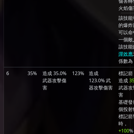
傷害轉
火焰傷
該技能
的爆炸
可以命
一個敵
該技能
彈效應
係數為 
6
35%
造成 35.0%
123%
造成
標記箭
武器攻擊傷
123.0% 武
造成
3
害
器攻擊傷害
武器攻
害
基礎發射
個投射
標記箭
時，
+100
%