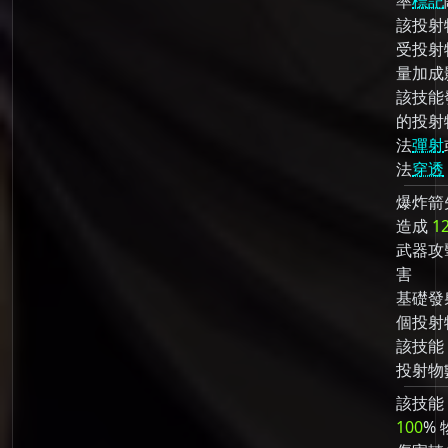
率
標記
該投射
受投射
量加成
該技能
的投射
法
彈射
法
穿透
爆炸箭
造成
1
武器攻
害
基礎發
個投射
該技能
投射物
該技能
100
% 