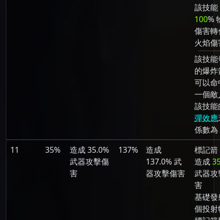
該技能
100
% 
傷害轉
火焰傷
該技能
的爆炸
可以命
一個敵
該技能
彈效應
係數為 
11
35%
造成 35.0%
137%
造成
標記箭
武器攻擊傷
137.0% 武
造成
3
害
器攻擊傷害
武器攻
害
基礎發射
個投射