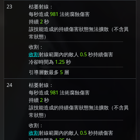
23
枯萎射線：
每秒造成
981
法術腐蝕傷害
持續
2
秒
該技能造成的持續傷害狀態無法擴散（不含異
常狀態）
收割：
收割
射線範圍內的敵人
0.5
秒持續傷害
冷卻時間為
1.25
秒
引導層數最多
5
層
24
枯萎射線：
每秒造成
981
法術腐蝕傷害
持續
2
秒
該技能造成的持續傷害狀態無法擴散（不含異
常狀態）
收割：
收割
射線範圍內的敵人
0.5
秒持續傷害