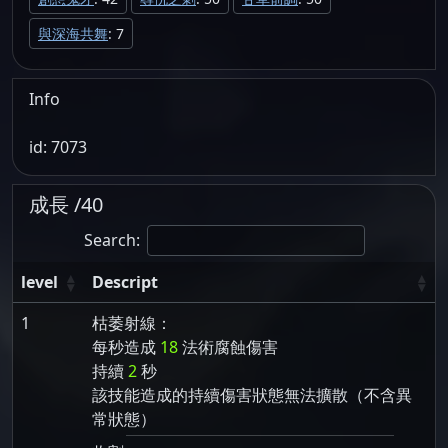
與深海共舞
: 7
Info
id: 7073
成長 /40
Search:
level
Descript
1
枯萎射線：
每秒造成
18
法術腐蝕傷害
持續
2
秒
該技能造成的持續傷害狀態無法擴散（不含異
常狀態）