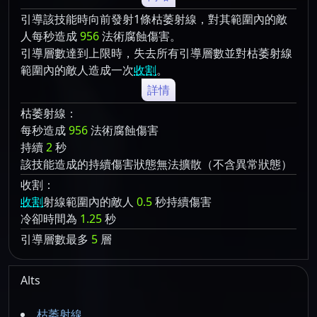
引導該技能時向前發射1條枯萎射線，對其範圍內的敵
人每秒造成
956
法術腐蝕傷害。
引導層數達到上限時，失去所有引導層數並對枯萎射線
範圍內的敵人造成一次
收割
。
詳情
枯萎射線：
每秒造成
956
法術腐蝕傷害
持續
2
秒
該技能造成的持續傷害狀態無法擴散（不含異常狀態）
收割：
收割
射線範圍內的敵人
0.5
秒持續傷害
冷卻時間為
1.25
秒
引導層數最多
5
層
Alts
枯萎射線