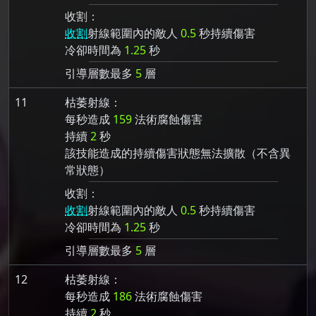
收割：
收割
射線範圍內的敵人
0.5
秒持續傷害
冷卻時間為
1.25
秒
引導層數最多
5
層
11
枯萎射線：
每秒造成
159
法術腐蝕傷害
持續
2
秒
該技能造成的持續傷害狀態無法擴散（不含異
常狀態）
收割：
收割
射線範圍內的敵人
0.5
秒持續傷害
冷卻時間為
1.25
秒
引導層數最多
5
層
12
枯萎射線：
每秒造成
186
法術腐蝕傷害
持續
2
秒