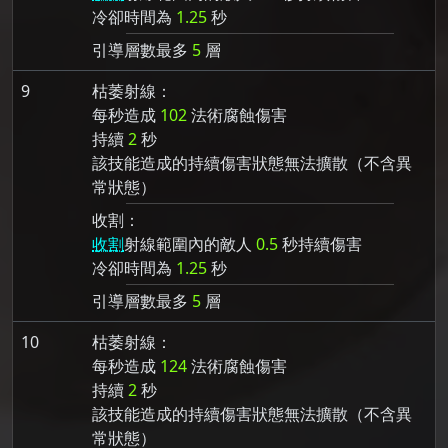
冷卻時間為
1.25
秒
引導層數最多
5
層
9
枯萎射線：
每秒造成
102
法術腐蝕傷害
持續
2
秒
該技能造成的持續傷害狀態無法擴散（不含異
常狀態）
收割：
收割
射線範圍內的敵人
0.5
秒持續傷害
冷卻時間為
1.25
秒
引導層數最多
5
層
10
枯萎射線：
每秒造成
124
法術腐蝕傷害
持續
2
秒
該技能造成的持續傷害狀態無法擴散（不含異
常狀態）