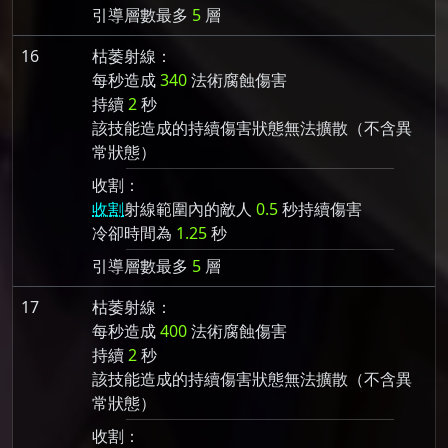
引導層數最多
5
層
16
枯萎射線：
每秒造成
340
法術腐蝕傷害
持續
2
秒
該技能造成的持續傷害狀態無法擴散（不含異
常狀態）
收割：
收割
射線範圍內的敵人
0.5
秒持續傷害
冷卻時間為
1.25
秒
引導層數最多
5
層
17
枯萎射線：
每秒造成
400
法術腐蝕傷害
持續
2
秒
該技能造成的持續傷害狀態無法擴散（不含異
常狀態）
收割：