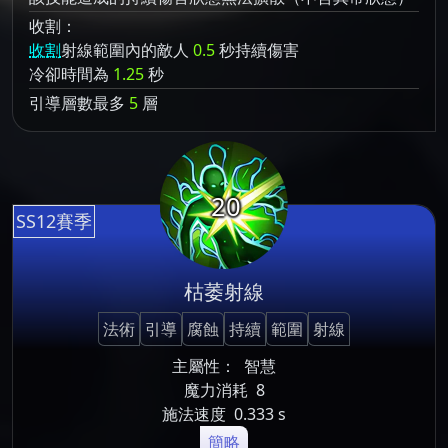
收割：
收割
射線範圍內的敵人
0.5
秒持續傷害
冷卻時間為
1.25
秒
引導層數最多
5
層
20
SS12賽季
枯萎射線
法術
引導
腐蝕
持續
範圍
射線
主屬性：
智慧
魔力消耗
8
施法速度
0.333 s
簡略