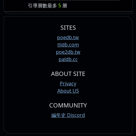
引導層數最多
5
層
SITES
poedb.tw
tlidb.com
poe2db.tw
paldb.cc
ABOUT SITE
Privacy
About US
COMMUNITY
編年史 Discord