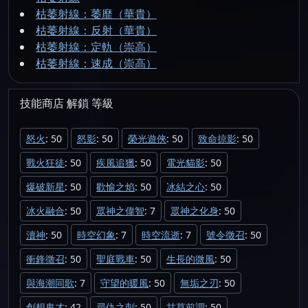
枯萎射線：萎靡（華貴）
枯萎射線：反射（華貴）
枯萎射線：定軌（崇高）
枯萎射線：速成（崇高）
技能商店
解鎖
等級
怒火
: 50
怒影
: 50
榮光遊俠
: 50
致命掠影
: 50
戰火狂徒
: 50
疾風追獵
: 50
電光貓影
: 50
爆破新星
: 50
歡愉之焰
: 50
冰結之心
: 50
冰火融合
: 50
眾神之偉智
: 7
眾神之化身
: 50
瀆神
: 50
時空幻象
: 7
時空流逝
: 7
號令徵召
: 50
衝鋒徵召
: 50
聖庭戰車
: 50
生長的微風
: 50
與海潮同歌
: 7
守望的暖風
: 50
無垢之刃
: 50
創想鬼才
: 42
尋仇之刺
: 50
甘草前調
: 50