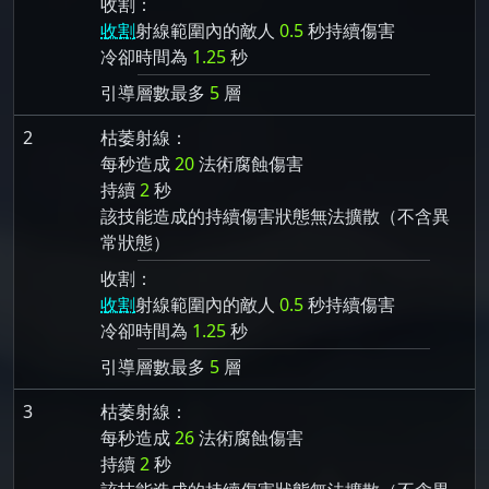
收割：
收割
射線範圍內的敵人
0.5
秒持續傷害
冷卻時間為
1.25
秒
引導層數最多
5
層
2
枯萎射線：
每秒造成
20
法術腐蝕傷害
持續
2
秒
該技能造成的持續傷害狀態無法擴散（不含異
常狀態）
收割：
收割
射線範圍內的敵人
0.5
秒持續傷害
冷卻時間為
1.25
秒
引導層數最多
5
層
3
枯萎射線：
每秒造成
26
法術腐蝕傷害
持續
2
秒