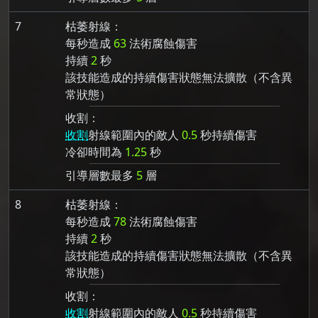
7
枯萎射線：
每秒造成
63
法術腐蝕傷害
持續
2
秒
該技能造成的持續傷害狀態無法擴散（不含異
常狀態）
收割：
收割
射線範圍內的敵人
0.5
秒持續傷害
冷卻時間為
1.25
秒
引導層數最多
5
層
8
枯萎射線：
每秒造成
78
法術腐蝕傷害
持續
2
秒
該技能造成的持續傷害狀態無法擴散（不含異
常狀態）
收割：
收割
射線範圍內的敵人
0.5
秒持續傷害