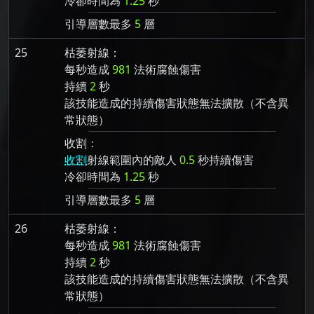
冷卻時間為
1.25
秒
引導層數最多
5
層
25
枯萎射線：
每秒造成
981
法術腐蝕傷害
持續
2
秒
該技能造成的持續傷害狀態無法擴散（不含異
常狀態）
收割：
收割
射線範圍內的敵人
0.5
秒持續傷害
冷卻時間為
1.25
秒
引導層數最多
5
層
26
枯萎射線：
每秒造成
981
法術腐蝕傷害
持續
2
秒
該技能造成的持續傷害狀態無法擴散（不含異
常狀態）