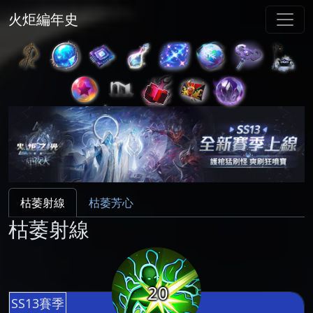
火炬編年史
枯萎射線
枯萎芳心
枯萎射線
20
SS13賽季