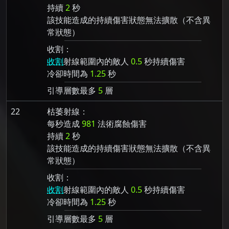
持續
2
秒
該技能造成的持續傷害狀態無法擴散（不含異
常狀態）
收割：
收割
射線範圍內的敵人
0.5
秒持續傷害
冷卻時間為
1.25
秒
引導層數最多
5
層
22
枯萎射線：
每秒造成
981
法術腐蝕傷害
持續
2
秒
該技能造成的持續傷害狀態無法擴散（不含異
常狀態）
收割：
收割
射線範圍內的敵人
0.5
秒持續傷害
冷卻時間為
1.25
秒
引導層數最多
5
層