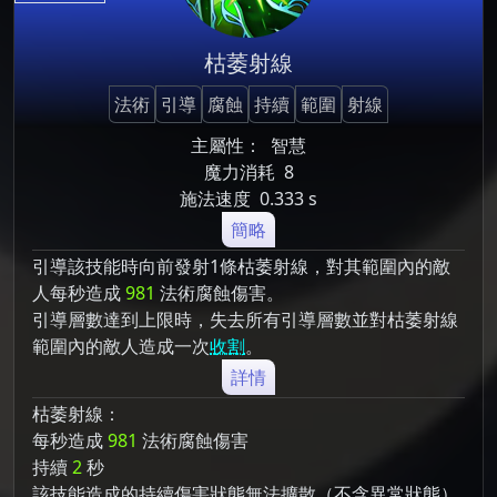
枯萎射線
法術
引導
腐蝕
持續
範圍
射線
主屬性：
智慧
魔力消耗
8
施法速度
0.333 s
簡略
引導該技能時向前發射1條枯萎射線，對其範圍內的敵
人每秒造成
981
法術腐蝕傷害。
引導層數達到上限時，失去所有引導層數並對枯萎射線
範圍內的敵人造成一次
收割
。
詳情
枯萎射線：
每秒造成
981
法術腐蝕傷害
持續
2
秒
該技能造成的持續傷害狀態無法擴散（不含異常狀態）