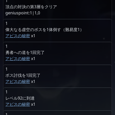
1
頂点の対決の第3層をクリア
geniuspoint:1|1,0
1
偉大なる虚空のボスを1体倒す（難易度1）
アビスの秘密
1
1
勇者への道を1回完了
アビスの秘密
1
1
ボス討伐を1回完了
アビスの秘密
1
1
レベル92に到達
アビスの秘密
1
1