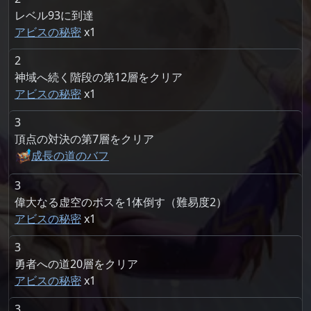
レベル93に到達
アビスの秘密
1
2
神域へ続く階段の第12層をクリア
アビスの秘密
1
3
頂点の対決の第7層をクリア
成長の道のバフ
3
偉大なる虚空のボスを1体倒す（難易度2）
アビスの秘密
1
3
勇者への道20層をクリア
アビスの秘密
1
3