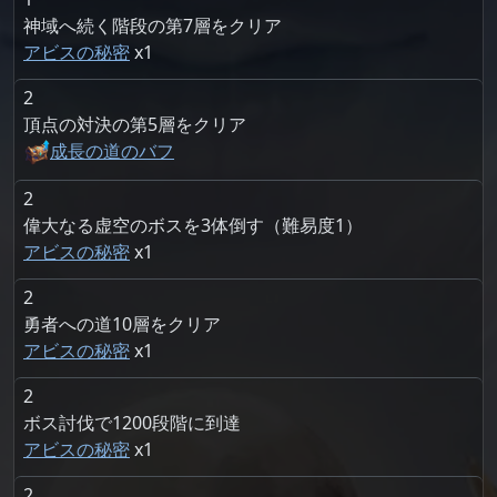
神域へ続く階段の第7層をクリア
アビスの秘密
1
2
頂点の対決の第5層をクリア
成長の道のバフ
2
偉大なる虚空のボスを3体倒す（難易度1）
アビスの秘密
1
2
勇者への道10層をクリア
アビスの秘密
1
2
ボス討伐で1200段階に到達
アビスの秘密
1
2