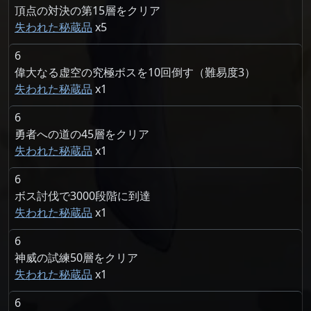
頂点の対決の第15層をクリア
失われた秘蔵品
5
6
偉大なる虚空の究極ボスを10回倒す（難易度3）
失われた秘蔵品
1
6
勇者への道の45層をクリア
失われた秘蔵品
1
6
ボス討伐で3000段階に到達
失われた秘蔵品
1
6
神威の試練50層をクリア
失われた秘蔵品
1
6