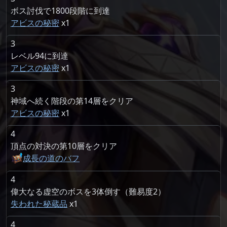
ボス討伐で1800段階に到達
アビスの秘密
1
3
レベル94に到達
アビスの秘密
1
3
神域へ続く階段の第14層をクリア
アビスの秘密
1
4
頂点の対決の第10層をクリア
成長の道のバフ
4
偉大なる虚空のボスを3体倒す（難易度2）
失われた秘蔵品
1
4