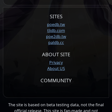
SITES
poedb.tw
tlidb.com
poe2db.tw
paldb.cc
ABOUT SITE
Privacy
About US
COMMUNITY
The site is based on beta testing data, not the final
official release. This site is fan-made and not