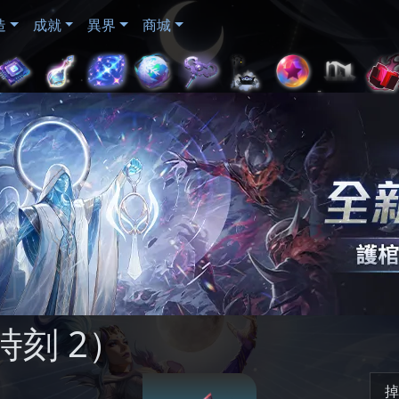
造
成就
異界
商城
刻 2）