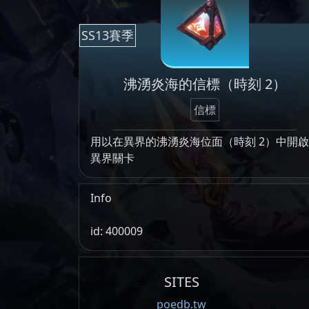
SS13賽季
沸湧炎海的信標（時刻 2）
信標
用以在異界的沸湧炎海位面（時刻 2）中開啟
異界關卡
Info
id: 400009
SITES
poedb.tw