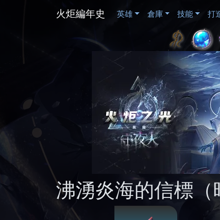
火炬編年史
英雄
倉庫
技能
打
沸湧炎海的信標（時