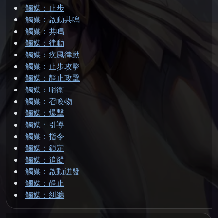
觸媒：止步
觸媒：啟動共鳴
觸媒：共鳴
觸媒：律動
觸媒：疾風律動
觸媒：止步攻擊
觸媒：靜止攻擊
觸媒：哨衛
觸媒：召喚物
觸媒：爆擊
觸媒：引導
觸媒：指令
觸媒：鎖定
觸媒：追蹤
觸媒：啟動迸發
觸媒：靜止
觸媒：糾纏