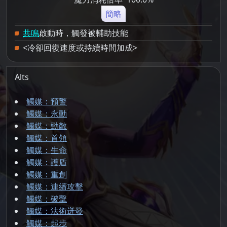
簡略
共鳴
啟動時，觸發被輔助技能
<冷卻回復速度或持續時間加成>
Alts
觸媒：預警
觸媒：永動
觸媒：勁敵
觸媒：首領
觸媒：生命
觸媒：護盾
觸媒：重創
觸媒：連續攻擊
觸媒：破擊
觸媒：法術迸發
觸媒：起步