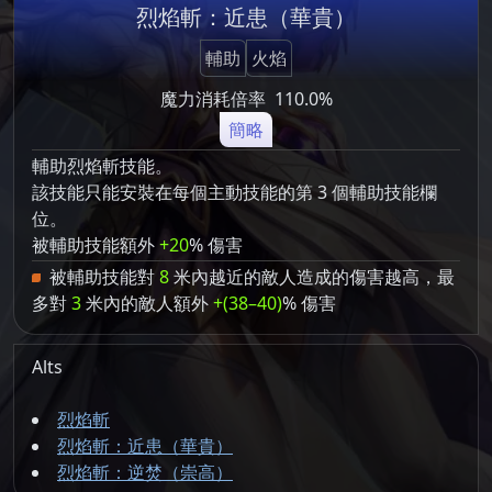
烈焰斬：近患（華貴）
輔助
火焰
魔力消耗倍率
110.0%
簡略
輔助烈焰斬技能。
該技能只能安裝在每個主動技能的第 3 個輔助技能欄
位。
被輔助技能額外
+20
% 傷害
被輔助技能對
8
米內越近的敵人造成的傷害越高，最
多對
3
米內的敵人額外
+(38–40)
% 傷害
Alts
烈焰斬
烈焰斬：近患（華貴）
烈焰斬：逆焚（崇高）