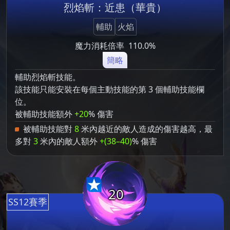
烈焰斬：近患（華貴）
輔助
火焰
魔力消耗倍率
110.0%
簡略
輔助烈焰斬技能。
該技能只能安裝在每個主動技能的第 3 個輔助技能欄
位。
被輔助技能額外
+20
% 傷害
被輔助技能對
8
米內越近的敵人造成的傷害越高，最
多對
3
米內的敵人額外
+(38–40)
% 傷害
20
SS12賽季