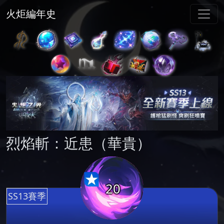
火炬編年史
烈焰斬：近患（華貴）
20
SS13賽季