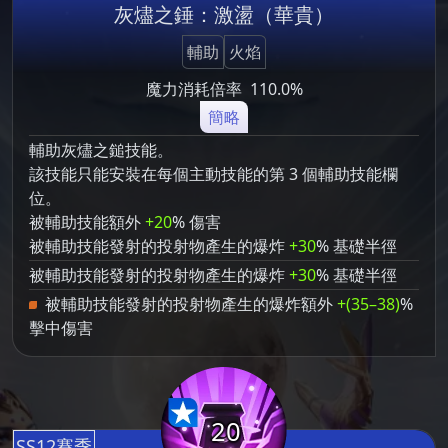
灰燼之錘：激盪（華貴）
輔助
火焰
魔力消耗倍率
110.0%
簡略
輔助灰燼之鎚技能。
該技能只能安裝在每個主動技能的第 3 個輔助技能欄
位。
被輔助技能額外
+20
% 傷害
被輔助技能發射的投射物產生的爆炸
+30
% 基礎半徑
被輔助技能發射的投射物產生的爆炸
+30
% 基礎半徑
被輔助技能發射的投射物產生的爆炸額外
+(35–38)
%
擊中傷害
20
SS12賽季