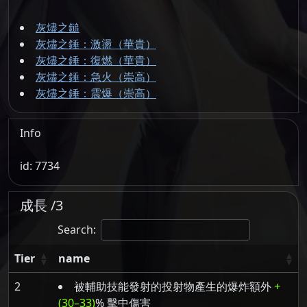
灰燼之鎚
灰燼之錘：激盪（華貴）
灰燼之錘：復燃（華貴）
灰燼之錘：急火（崇高）
灰燼之錘：震爆（崇高）
Info
id: 7734
成長 /3
Search:
Tier
name
2
被輔助技能發射的投射物產生的爆炸額外
+
(30–33)
% 擊中傷害