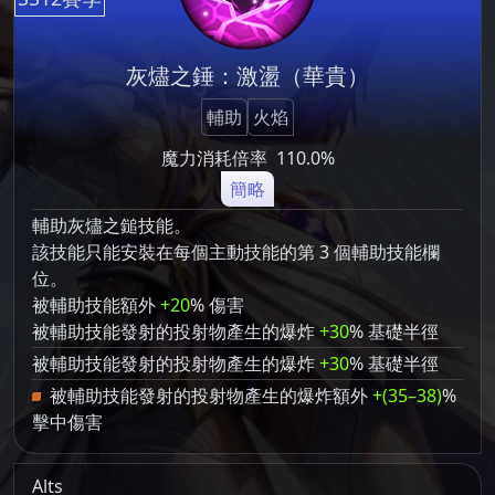
灰燼之錘：激盪（華貴）
輔助
火焰
魔力消耗倍率
110.0%
簡略
輔助灰燼之鎚技能。
該技能只能安裝在每個主動技能的第 3 個輔助技能欄
位。
被輔助技能額外
+20
% 傷害
被輔助技能發射的投射物產生的爆炸
+30
% 基礎半徑
被輔助技能發射的投射物產生的爆炸
+30
% 基礎半徑
被輔助技能發射的投射物產生的爆炸額外
+(35–38)
%
擊中傷害
Alts