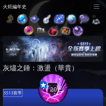
火炬編年史
灰燼之錘：激盪（華貴）
20
SS13賽季