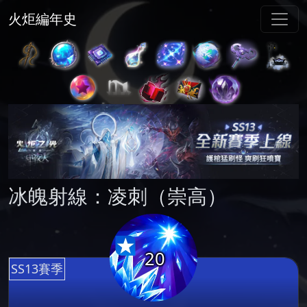
火炬編年史
冰魄射線：凌刺（崇高）
20
SS13賽季