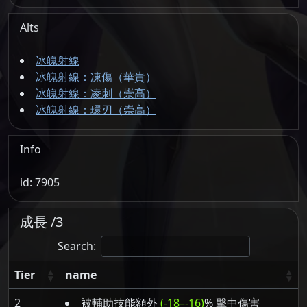
Alts
冰魄射線
冰魄射線：凍傷（華貴）
冰魄射線：凌刺（崇高）
冰魄射線：環刃（崇高）
Info
id: 7905
成長 /3
Search:
Tier
name
2
被輔助技能額外
(-18–-16)
% 擊中傷害