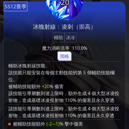
20
SS12賽季
冰魄射線：凌刺（崇高）
輔助
冰冷
魔力消耗倍率
110.0%
簡略
輔助冰魄射線技能。
該技能只能安裝在每個主動技能的第 5 個輔助技能欄
位。
被輔助技能額外
+20
% 傷害
該技能引導層數到達上限時，額外生成 4 個大型冰凌投
射物，造成基礎冰凌投射物 110% 的傷害且永久穿透
該技能引導層數到達上限時，額外生成 4 個大型冰凌投
射物，造成基礎冰凌投射物 110% 的傷害且永久穿透
被輔助技能額外
(-2–-1)
% 擊中傷害