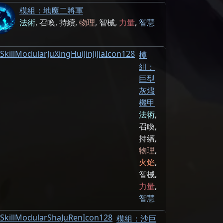
模組：地魔二將軍
法術
,
召喚
,
持續
,
物理
,
智械
,
力量
,
智慧
模
組：
巨型
灰燼
機甲
法術
,
召喚
,
持續
,
物理
,
火焰
,
智械
,
力量
,
智慧
模組：沙巨