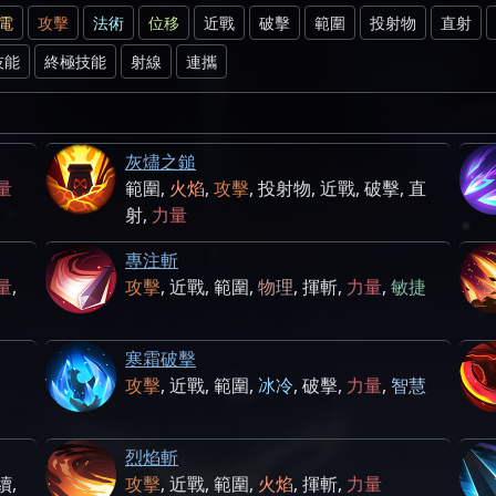
電
攻擊
法術
位移
近戰
破擊
範圍
投射物
直射
技能
終極技能
射線
連攜
灰燼之鎚
量
範圍
,
火焰
,
攻擊
,
投射物
,
近戰
,
破擊
,
直
射
,
力量
專注斬
量
,
攻擊
,
近戰
,
範圍
,
物理
,
揮斬
,
力量
,
敏捷
寒霜破擊
攻擊
,
近戰
,
範圍
,
冰冷
,
破擊
,
力量
,
智慧
烈焰斬
續
,
攻擊
,
近戰
,
範圍
,
火焰
,
揮斬
,
力量