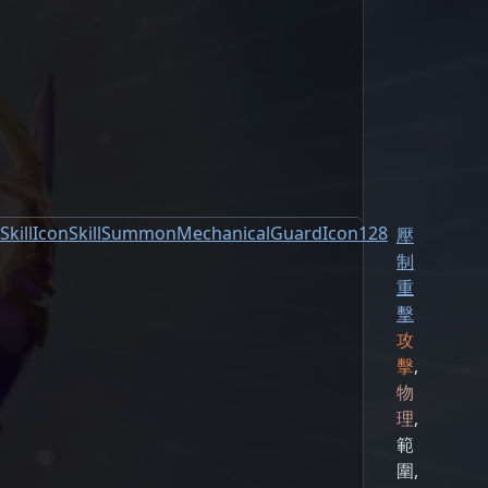
壓
制
重
擊
攻
擊
,
物
理
,
範
圍
,