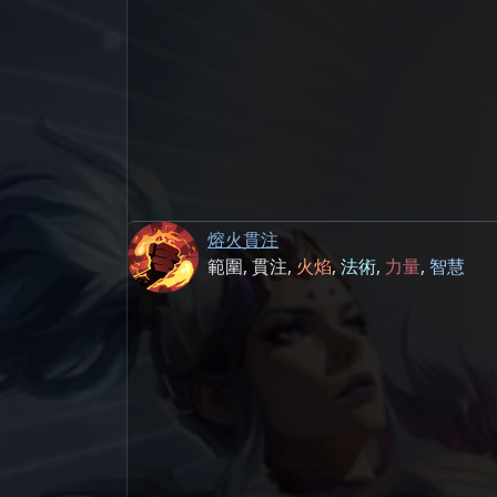
熔火貫注
範圍
,
貫注
,
火焰
,
法術
,
力量
,
智慧