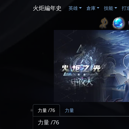
火炬編年史
英雄
倉庫
技能
打
力量 /76
力量
力量 /76