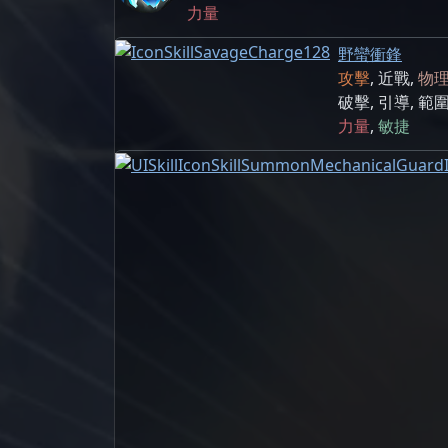
力量
野蠻衝鋒
攻擊
,
近戰
,
物
破擊
,
引導
,
範
力量
,
敏捷