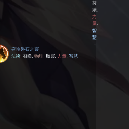
持
續
,
力
量
,
智
慧
召喚磐石之靈
法術
,
召喚
,
物理
,
魔靈
,
力量
,
智慧