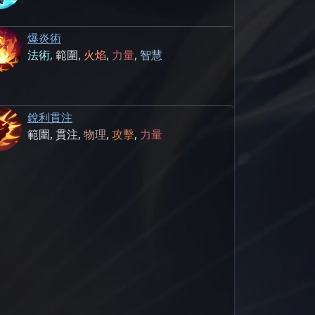
爆炎術
法術
,
範圍
,
火焰
,
力量
,
智慧
銳利貫注
範圍
,
貫注
,
物理
,
攻擊
,
力量