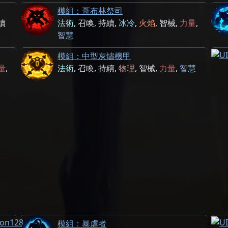
模組：哥布林祭司
續
法術
,
召喚
,
持續
,
冰冷
,
火焰
,
智械
,
力量
,
智慧
模組：中型灰燼機甲
量
,
法術
,
召喚
,
持續
,
物理
,
智械
,
力量
,
智慧
模
模組：暴虐者