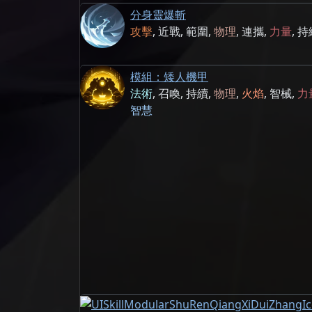
分身靈爆斬
攻擊
,
近戰
,
範圍
,
物理
,
連攜
,
力量
,
持
模組：矮人機甲
法術
,
召喚
,
持續
,
物理
,
火焰
,
智械
,
力
智慧