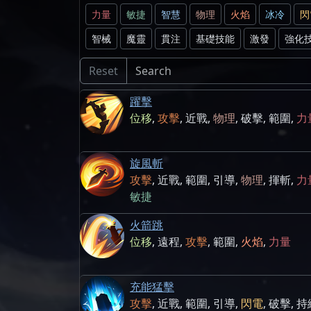
力量
敏捷
智慧
物理
火焰
冰冷
閃
智械
魔靈
貫注
基礎技能
激發
強化
Reset
躍擊
位移
,
攻擊
,
近戰
,
物理
,
破擊
,
範圍
,
力
旋風斬
攻擊
,
近戰
,
範圍
,
引導
,
物理
,
揮斬
,
力
敏捷
火箭跳
位移
,
遠程
,
攻擊
,
範圍
,
火焰
,
力量
充能猛擊
攻擊
,
近戰
,
範圍
,
引導
,
閃電
,
破擊
,
持