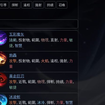
引導
揮斬
遠程
拋射
持續
召喚
五彩魔矢
法術
,
投射物
,
範圍
,
物理
,
直射
,
力量
,
敏
捷
,
智慧
炮轟
攻擊
,
投射物
,
範圍
,
火焰
,
遠程
,
拋射
,
力
量
暴走巨刃
攻擊
,
近戰
,
範圍
,
物理
,
揮斬
,
持續
,
力量
,
敏捷
冰凌斬
攻擊
,
近戰
,
範圍
,
冰冷
,
揮斬
,
力量
,
智慧