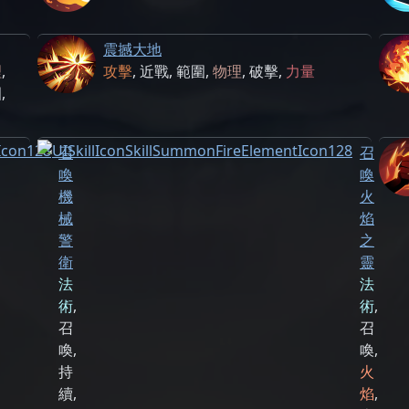
震撼大地
理
,
攻擊
,
近戰
,
範圍
,
物理
,
破擊
,
力量
圍
,
召
召
喚
喚
機
火
械
焰
警
之
衛
靈
法
法
術
,
術
,
召
召
喚
,
喚
,
持
火
續
,
焰
,