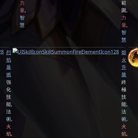
力
範
量
,
圍
,
智
力
慧
量
,
智
慧
烈
熔
焰
火
暴
升
燃
騰
強
終
化
極
技
技
能
,
能
,
法
法
術
,
術
,
火
火
焰
,
焰
,