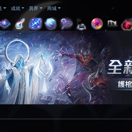
造
成就
異界
商城