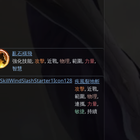
亂石橫飛
強化技能
,
攻擊
,
近戰
,
物理
,
範圍
,
力量
,
智慧
疾風裂地斬
攻擊
,
近戰
,
範圍
,
物理
,
連攜
,
力量
,
敏捷
,
持續