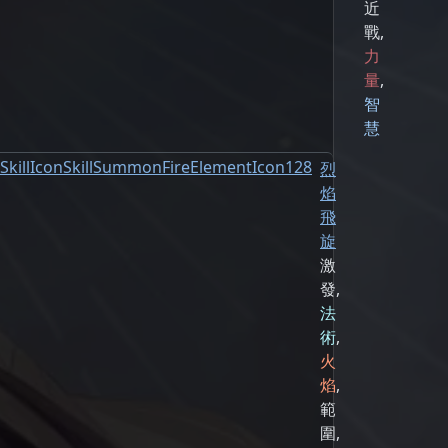
近
戰
,
力
量
,
智
慧
烈
焰
飛
旋
激
發
,
法
術
,
火
焰
,
範
圍
,