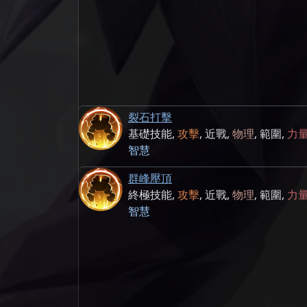
裂石打擊
基礎技能
,
攻擊
,
近戰
,
物理
,
範圍
,
力
智慧
群峰壓頂
終極技能
,
攻擊
,
近戰
,
物理
,
範圍
,
力
智慧