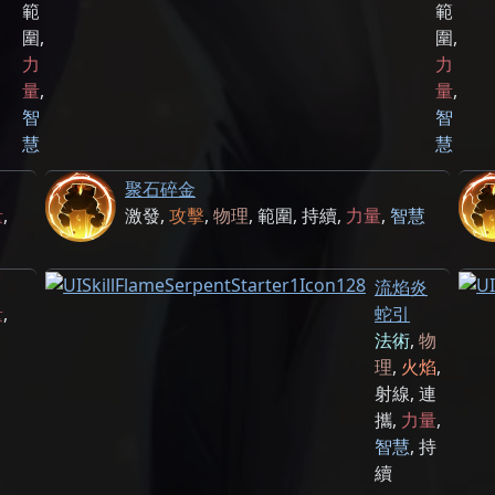
範
範
圍
,
圍
,
力
力
量
,
量
,
智
智
慧
慧
聚石碎金
量
,
激發
,
攻擊
,
物理
,
範圍
,
持續
,
力量
,
智慧
流焰炎
量
,
蛇引
法術
,
物
理
,
火焰
,
射線
,
連
攜
,
力量
,
智慧
,
持
續